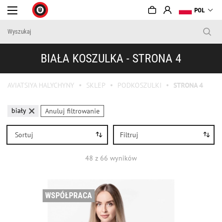
POL
BIAŁA KOSZULKA - STRONA 4
AVIATSIYA HALYCHYNY
SKLEP
PODKOSZULKI
STRONA 4
biały
Anuluj filtrowanie
Sortuj
Filtruj
48
z
66
wyników
WSPÓŁPRACA