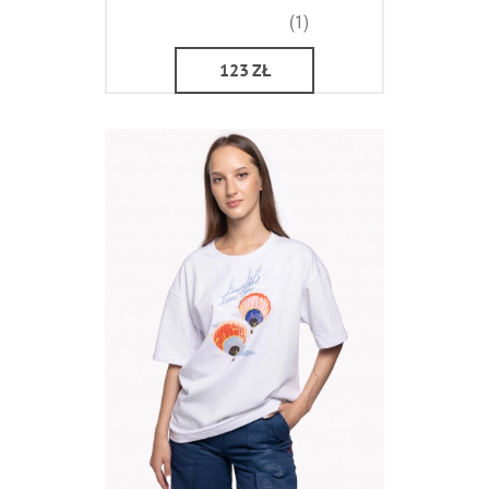
(1)
123
ZŁ