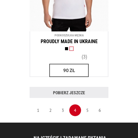
PODKOSZULKA MĘSKA
PROUDLY MADE IN UKRAINE
(3)
90
ZŁ
POBIERZ JESZCZE
1
2
3
4
5
6