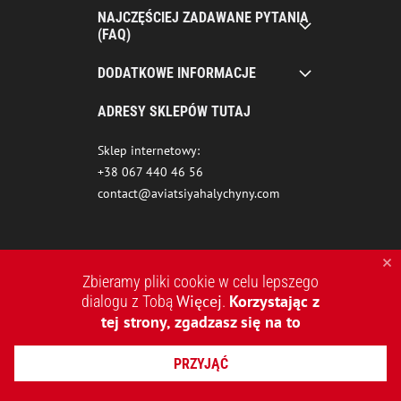
NAJCZĘŚCIEJ ZADAWANE PYTANIA
(FAQ)
DODATKOWE INFORMACJE
ADRESY SKLEPÓW TUTAJ
Sklep internetowy:
+38 067 440 46 56
contact@aviatsiyahalychyny.com
Zbieramy pliki cookie w celu lepszego
Więcej
Korzystając z
dialogu z Tobą
.
tej strony, zgadzasz się na to
2015-2026 © AVIATSIYA HALYCHYNY – UKRAIŃSKA MARKA
PRZYJĄĆ
ODZIEŻOWA
TWORZENIE STRON INTERNETOWYCH REDSTONE