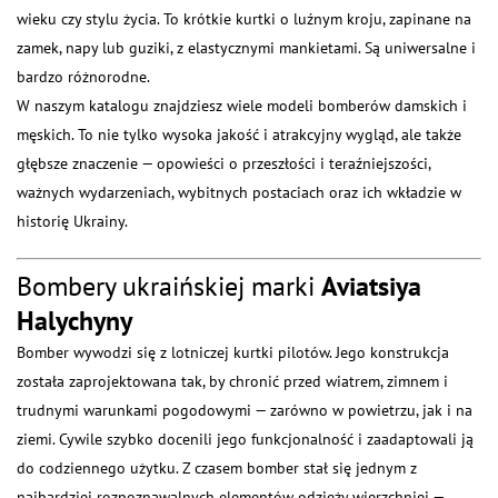
wieku czy stylu życia. To krótkie kurtki o luźnym kroju, zapinane na
zamek, napy lub guziki, z elastycznymi mankietami. Są uniwersalne i
bardzo różnorodne.
W naszym katalogu znajdziesz wiele modeli bomberów damskich i
męskich. To nie tylko wysoka jakość i atrakcyjny wygląd, ale także
głębsze znaczenie — opowieści o przeszłości i teraźniejszości,
ważnych wydarzeniach, wybitnych postaciach oraz ich wkładzie w
historię Ukrainy.
Bombery ukraińskiej marki
Aviatsiya
Halychyny
Bomber wywodzi się z lotniczej kurtki pilotów. Jego konstrukcja
została zaprojektowana tak, by chronić przed wiatrem, zimnem i
trudnymi warunkami pogodowymi — zarówno w powietrzu, jak i na
ziemi. Cywile szybko docenili jego funkcjonalność i zaadaptowali ją
do codziennego użytku. Z czasem bomber stał się jednym z
najbardziej rozpoznawalnych elementów odzieży wierzchniej —