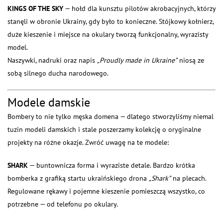
KINGS OF THE SKY
— hołd dla kunsztu pilotów akrobacyjnych, którzy
stanęli w obronie Ukrainy, gdy było to konieczne. Stójkowy kołnierz,
duże kieszenie i miejsce na okulary tworzą funkcjonalny, wyrazisty
model.
Naszywki, nadruki oraz napis
„Proudly made in Ukraine”
niosą ze
sobą silnego ducha narodowego.
Modele damskie
Bombery to nie tylko męska domena — dlatego stworzyliśmy niemal
tuzin modeli damskich i stale poszerzamy kolekcję o oryginalne
projekty na różne okazje. Zwróć uwagę na te modele:
SHARK
— buntownicza forma i wyraziste detale. Bardzo krótka
bomberka z grafiką startu ukraińskiego drona
„Shark”
na plecach.
Regulowane rękawy i pojemne kieszenie pomieszczą wszystko, co
potrzebne — od telefonu po okulary.