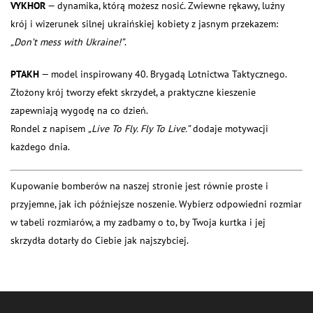
VYKHOR
— dynamika, którą możesz nosić. Zwiewne rękawy, luźny
krój i wizerunek silnej ukraińskiej kobiety z jasnym przekazem:
„Don’t mess with Ukraine!”
.
PTAKH
— model inspirowany 40. Brygadą Lotnictwa Taktycznego.
Złożony krój tworzy efekt skrzydeł, a praktyczne kieszenie
zapewniają wygodę na co dzień.
Rondel z napisem
„Live To Fly. Fly To Live.”
dodaje motywacji
każdego dnia.
Kupowanie bomberów na naszej stronie jest równie proste i
przyjemne, jak ich późniejsze noszenie. Wybierz odpowiedni rozmiar
w tabeli rozmiarów, a my zadbamy o to, by Twoja kurtka i jej
skrzydła dotarły do Ciebie jak najszybciej.