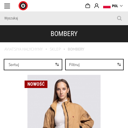
POL
BOMBERY
AVIATSIYA HALYCHYNY
SKLEP
BOMBERY
Sortuj
Filtruj
NOWOŚĆ