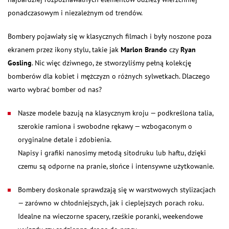
ponadczasowym i niezależnym od trendów.
Bombery pojawiały się w klasycznych filmach i były noszone poza
ekranem przez ikony stylu, takie jak
Marlon Brando
czy
Ryan
Gosling
. Nic więc dziwnego, że stworzyliśmy pełną kolekcję
bomberów dla kobiet i mężczyzn o różnych sylwetkach. Dlaczego
warto wybrać bomber od nas?
Nasze modele bazują na klasycznym kroju — podkreślona talia,
szerokie ramiona i swobodne rękawy — wzbogaconym o
oryginalne detale i zdobienia.
Napisy i grafiki nanosimy metodą sitodruku lub haftu, dzięki
czemu są odporne na pranie, słońce i intensywne użytkowanie.
Bombery doskonale sprawdzają się w warstwowych stylizacjach
— zarówno w chłodniejszych, jak i cieplejszych porach roku.
Idealne na wieczorne spacery, rześkie poranki, weekendowe