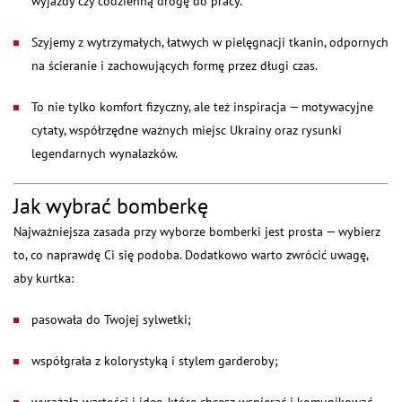
wyjazdy czy codzienną drogę do pracy.
Szyjemy z wytrzymałych, łatwych w pielęgnacji tkanin, odpornych
na ścieranie i zachowujących formę przez długi czas.
To nie tylko komfort fizyczny, ale też inspiracja — motywacyjne
cytaty, współrzędne ważnych miejsc Ukrainy oraz rysunki
legendarnych wynalazków.
Jak wybrać bomberkę
Najważniejsza zasada przy wyborze bomberki jest prosta — wybierz
to, co naprawdę Ci się podoba. Dodatkowo warto zwrócić uwagę,
aby kurtka:
pasowała do Twojej sylwetki;
współgrała z kolorystyką i stylem garderoby;