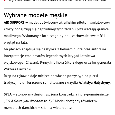
wyrażała wartości i idee, które chcesz wspierać i komunikować.
Wybrane modele męskie
AIR SUPPORT
— model poświęcony ukraińskim pilotom śmigłowców,
którzy podejmują się najtrudniejszych zadań i przekraczają granice
możliwego. Wykonany z lotniczego nylonu, zachowuje trwałość i
wygląd na lata.
Na plecach znajduje się naszywka z hełmem pilota oraz autorskie
interpretacje emblematów legendarnych brygad lotnictwa
wojskowego:
Chersoń
,
Brody
, im. Ihora Sikorskiego oraz im. generała
Wiktora Pawłenki.
Rzep na rękawie daje miejsce na własne pomysły, a na piersi
tradycyjnie umieszczone są haftowane skrzydła
Aviatsiya Halychyny
.
SYLA
— stonowany design, złożona konstrukcja i przypomnienie, że
„SYLA Gives you freedom to fly”
. Model dostępny również w
rozmiarach damskich — siła ma wiele oblicz.