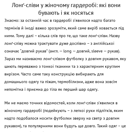
Лонґ-сліви у жіночому гардеробі: які вони
бувають і як носяться
Знаємо: за останній час в гардеробі з’явилося надто багато
термінів й іноді важко зрозуміти, який саме виріб ховається під
ними. Тому далі – кілька слів про те, що таке лонґ-сліви. Назву
лонґ-сліву можна трактувати дуже дослівно – з англійської
означає “довгий рукав” (
англ. — long — довгий, sleeve — рукав).
Зараз ми називаємо лонґ-слівом футболку з довгим рукавом, яку
шиють переважно з тонкої тканини та з характерним круглим
вирізом. Часто саме таку конструкцію вибирають для
домашнього одягу та піжам, термобілизни, адже вона зовсім
непомітна і приємна до тіла як перший шар одягу.
Ми не маємо точних відомостей, коли лонґ-сліви з’явилися в
жіночому гардеробі (подейкують – з легкої руки підлітків, яким
надто подобалося носити футболки зверху на светр з довгим
рукавом), та популярними вони будуть ще довго. Такий одяг – це