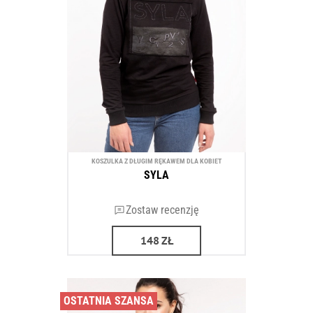
KOSZULKA Z DŁUGIM RĘKAWEM DLA KOBIET
SYLA
Zostaw recenzję
148
ZŁ
OSTATNIA SZANSA