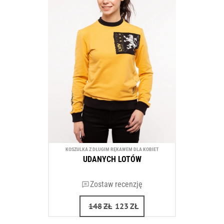
KOSZULKA Z DŁUGIM RĘKAWEM DLA KOBIET
UDANYCH LOTÓW
Zostaw recenzję
148
ZŁ
123
ZŁ