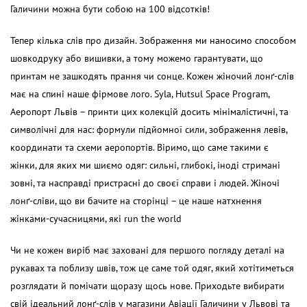
Галичини можна бути собою на 100 відсотків!
Тепер кілька слів про дизайн. Зображення ми наносимо способом
шовкодруку або вишивки, а тому можемо гарантувати, що
принтам не зашкодять прання чи сонце. Кожен жіночий лонґ-слів
має на спині наше фірмове лого. Syla, Hutsul Space Program,
Аеропорт Львів – принти цих колекцій досить мінімалістичні, та
символічні для нас: формули підйомної сили, зображення левів,
координати та схеми аеропортів. Віримо, що саме такими є
жінки, для яких ми шиємо одяг: сильні, глибокі, іноді стримані
зовні, та насправді пристрасні до своєї справи і людей. Жіночі
лонґ-сліви, що ви бачите на сторінці – це наше натхнення
жінками-сучасницями, які run the world
Чи не кожен виріб має заховані для першого погляду деталі на
рукавах та поблизу швів, тож це саме той одяг, який хотітиметься
розглядати й помічати щоразу щось нове. Приходьте вибирати
свій ідеальний лонґ-слів у магазини Авіації Галичини у Львові та