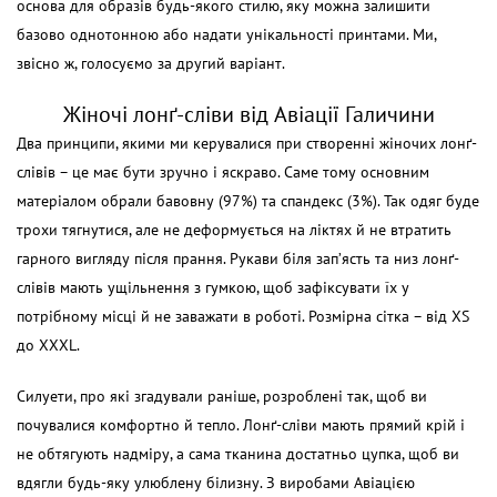
основа для образів будь-якого стилю, яку можна залишити
базово однотонною або надати унікальності принтами. Ми,
звісно ж, голосуємо за другий варіант.
Жіночі лонґ-сліви від Авіації Галичини
Два принципи, якими ми керувалися при створенні жіночих лонґ-
слівів – це має бути зручно і яскраво. Саме тому основним
матеріалом обрали бавовну (97%) та спандекс (3%). Так одяг буде
трохи тягнутися, але не деформується на ліктях й не втратить
гарного вигляду після прання. Рукави біля зап’ясть та низ лонґ-
слівів мають ущільнення з гумкою, щоб зафіксувати їх у
потрібному місці й не заважати в роботі. Розмірна сітка – від XS
до XXXL.
Силуети, про які згадували раніше, розроблені так, щоб ви
почувалися комфортно й тепло. Лонґ-сліви мають прямий крій і
не обтягують надміру, а сама тканина достатньо цупка, щоб ви
вдягли будь-яку улюблену білизну. З виробами Авіацією