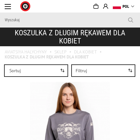
POL
KOSZULKA Z DŁUGIM RĘKAWEM DLA
KOBIET
AVIATSIYA HALYCHYNY
SKLEP
DLA KOBIET
KOSZULKA Z DŁUGIM RĘKAWEM DLA KOBIET
Sortuj
Filtruj