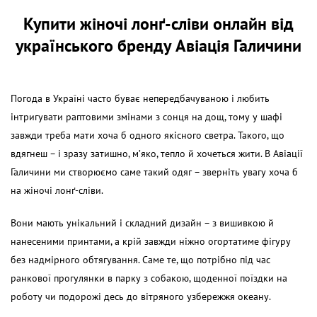
Купити жіночі лонґ-сліви онлайн від
українського бренду Авіація Галичини
Погода в Україні часто буває непередбачуваною і любить
інтригувати раптовими змінами з сонця на дощ, тому у шафі
завжди треба мати хоча б одного якісного светра. Такого, що
вдягнеш – і зразу затишно, м’яко, тепло й хочеться жити. В Авіації
Галичини ми створюємо саме такий одяг – зверніть увагу хоча б
на жіночі лонґ-сліви.
Вони мають унікальний і складний дизайн – з вишивкою й
нанесеними принтами, а крій завжди ніжно огортатиме фігуру
без надмірного обтягування. Саме те, що потрібно під час
ранкової прогулянки в парку з собакою, щоденної поїздки на
роботу чи подорожі десь до вітряного узбережжя океану.