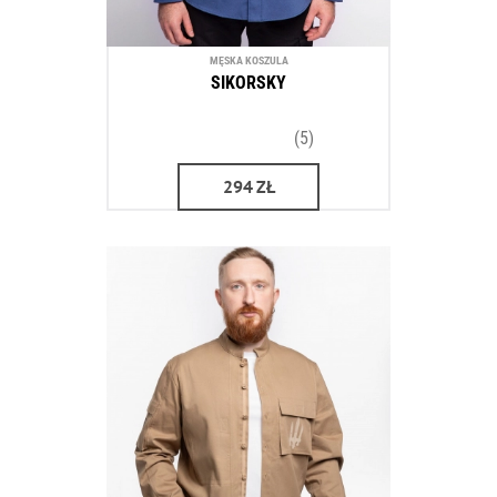
MĘSKA KOSZULA
SIKORSKY
(5)
294
ZŁ