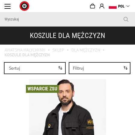
POL
KOSZULE DLA MĘŻCZYZN
AVIATSIYA HALYCHYNY
SKLEP
DLA MĘŻCZYZN
KOSZULE DLA MĘŻCZYZN
Sortuj
Filtruj
WSPARCIE ZSU