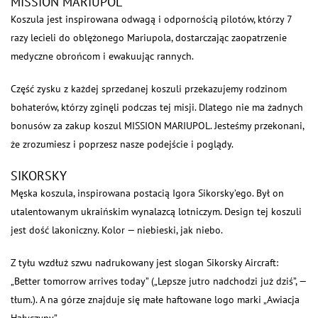
MISSION MARIUPOL
Koszula jest inspirowana odwagą i odpornością pilotów, którzy 7
razy lecieli do oblężonego Mariupola, dostarczając zaopatrzenie
medyczne obrońcom i ewakuując rannych.
Część zysku z każdej sprzedanej koszuli przekazujemy rodzinom
bohaterów, którzy zginęli podczas tej misji. Dlatego nie ma żadnych
bonusów za zakup koszul MISSION MARIUPOL. Jesteśmy przekonani,
że zrozumiesz i poprzesz nasze podejście i poglądy.
SIKORSKY
Męska koszula, inspirowana postacią Igora Sikorsky’ego. Był on
utalentowanym ukraińskim wynalazcą lotniczym. Design tej koszuli
jest dość lakoniczny. Kolor — niebieski, jak niebo.
Z tyłu wzdłuż szwu nadrukowany jest slogan Sikorsky Aircraft:
„Better tomorrow arrives today” („Lepsze jutro nadchodzi już dziś”, —
tłum.). A na górze znajduje się małe haftowane logo marki „Awiacja