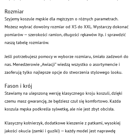
Rozmiar
Szyjemy koszule męskie dla mężczyzn o różnych parametrach.
Możesz wybrać dowolny rozmiar od XS do XXL. Wystarczy dokonać
pomiarów — szerokości ramion, długości rękawów itp. i sprawdzić
naszą tabelę rozmiarów.
Jeśli potrzebujesz pomocy w wyborze rozmiaru, śmiało zadzwoń do
nas. Menedżerowie „Awiacji” wiedzą wszystko o asortymencie i
zaoferują tylko najlepsze opcje do stworzenia stylowego looku.
Fason i krój
Stawiamy na ulepszoną wersję klasycznego kroju koszuli, dzięki
czemu masz gwarancję, że będziesz czuł się komfortowo. Każda
koszula męska podkreśla sylwetkę, ale nie jest zbyt obcisła.
Klasyczny kołnierzyk, dodatkowe kieszenie z patkami, wysokiej
jakości okucia (zamki i guziki) — każdy model jest naprawdę