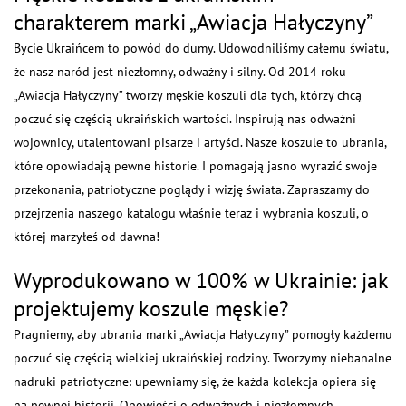
charakterem marki „Awiacja Hałyczyny”
Bycie Ukraińcem to powód do dumy. Udowodniliśmy całemu światu,
że nasz naród jest niezłomny, odważny i silny. Od 2014 roku
„Awiacja Hałyczyny” tworzy męskie koszuli dla tych, którzy chcą
poczuć się częścią ukraińskich wartości. Inspirują nas odważni
wojownicy, utalentowani pisarze i artyści. Nasze koszule to ubrania,
które opowiadają pewne historie. I pomagają jasno wyrazić swoje
przekonania, patriotyczne poglądy i wizję świata. Zapraszamy do
przejrzenia naszego katalogu właśnie teraz i wybrania koszuli, o
której marzyłeś od dawna!
Wyprodukowano w 100% w Ukrainie: jak
projektujemy koszule męskie?
Pragniemy, aby ubrania marki „Awiacja Hałyczyny” pomogły każdemu
poczuć się częścią wielkiej ukraińskiej rodziny. Tworzymy niebanalne
nadruki patriotyczne: upewniamy się, że każda kolekcja opiera się
na pewnej historii. Opowieści o odważnych i niezłomnych,