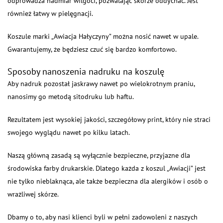
odprowadza nadmiar wilgoci, pozwalając skórze oddychać. Jest
również łatwy w pielęgnacji.
Koszule marki „Awiacja Hałyczyny” można nosić nawet w upale.
Gwarantujemy, że będziesz czuć się bardzo komfortowo.
Sposoby nanoszenia nadruku na koszulę
Aby nadruk pozostał jaskrawy nawet po wielokrotnym praniu,
nanosimy go metodą sitodruku lub haftu.
Rezultatem jest wysokiej jakości, szczegółowy print, który nie straci
swojego wyglądu nawet po kilku latach.
Naszą główną zasadą są wyłącznie bezpieczne, przyjazne dla
środowiska farby drukarskie. Dlatego każda z koszul „Awiacji” jest
nie tylko nieblaknąca, ale także bezpieczna dla alergików i osób o
wrażliwej skórze.
Dbamy o to, aby nasi klienci byli w pełni zadowoleni z naszych