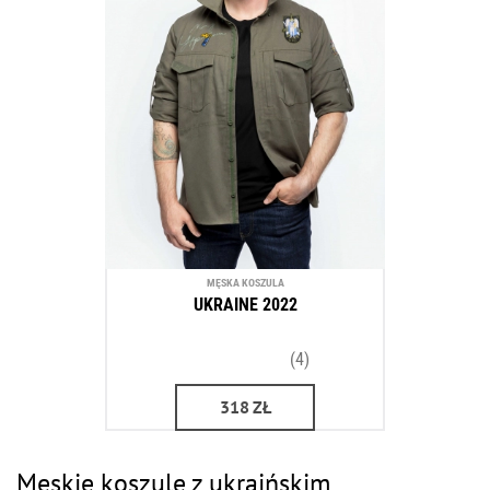
MĘSKA KOSZULA
UKRAINE 2022
(4)
318
ZŁ
Męskie koszule z ukraińskim