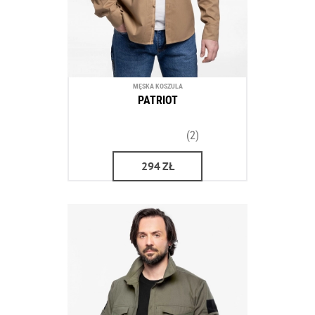
MĘSKA KOSZULA
PATRIOT
(2)
294
ZŁ