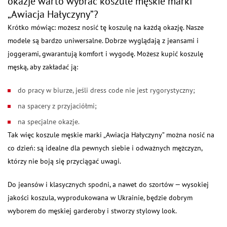
okazje warto wybrać koszule męskie marki
„Awiacja Hałyczyny”?
Krótko mówiąc: możesz nosić tę koszulę na każdą okazję. Nasze
modele są bardzo uniwersalne. Dobrze wyglądają z jeansami i
joggerami, gwarantują komfort i wygodę. Możesz kupić koszulę
męską, aby zakładać ją:
do pracy w biurze, jeśli dress code nie jest rygorystyczny;
na spacery z przyjaciółmi;
na specjalne okazje.
Tak więc koszule męskie marki „Awiacja Hałyczyny” można nosić na
co dzień: są idealne dla pewnych siebie i odważnych mężczyzn,
którzy nie boją się przyciągać uwagi.
Do jeansów i klasycznych spodni, a nawet do szortów — wysokiej
jakości koszula, wyprodukowana w Ukrainie, będzie dobrym
wyborem do męskiej garderoby i stworzy stylowy look.