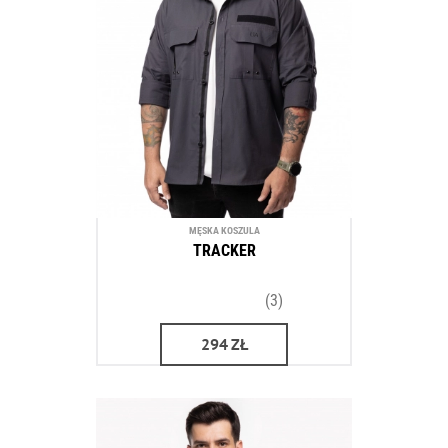
MĘSKA KOSZULA
TRACKER
(3)
294
ZŁ