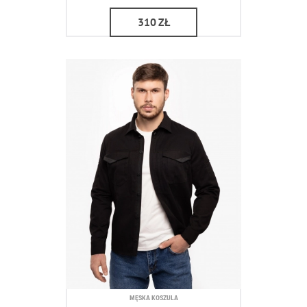
310
ZŁ
MĘSKA KOSZULA