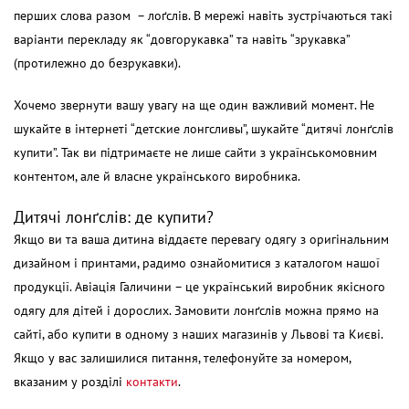
перших слова разом – лоґслів. В мережі навіть зустрічаються такі
варіанти перекладу як “довгорукавка” та навіть “зрукавка”
(протилежно до безрукавки).
Хочемо звернути вашу увагу на ще один важливий момент. Не
шукайте в інтернеті “детские лонгсливы”, шукайте “дитячі лонґслів
купити”. Так ви підтримаєте не лише сайти з українськомовним
контентом, але й власне українського виробника.
Дитячі лонґслів: де купити?
Якщо ви та ваша дитина віддаєте перевагу одягу з оригінальним
дизайном і принтами, радимо ознайомитися з каталогом нашої
продукції.
Авіація Галичини – це український виробник якісного
одягу для дітей і дорослих. Замовити лонґслів можна прямо на
сайті, або купити в одному з наших магазинів у Львові та Києві.
Якщо у вас залишилися питання, телефонуйте за номером,
вказаним у розділі
контакти
.