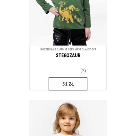
KOSZULKA Z DŁUGIM RĘKAWEM DLA DZIECI
STEGOZAUR
(2)
51
ZŁ