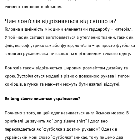
елемент святкового вбрання.
Чим лонґслів відрізняється від світшота?
Головна відмінність між цими елементами гардеробу – матеріал.
У той час як світшот виготовляється з утеплених тканин, таких як
фліс, велсофт, трикотаж або футер, лонґслів – це просто футболка
з довгим рукавом, яка не вважається різновидом теплого одягу.
Лонґслів також відрізняється широким розмаїттям дизайну та
крою. Зустрічаються моделі з різною довжиною рукава і типом
комірців, а гумки та манжети можуть бути взагалі відсутні.
Як long sleeve пишеться українською?
Почнемо з того, як цей одяг називається англійською мовою. В
оригіналі це звучить як “long sleeve shirt” і дослівно
перекладається як “футболка з довгим рукавом”. Однак в
українській мові слово “футболка” зникає, тому пишемо два