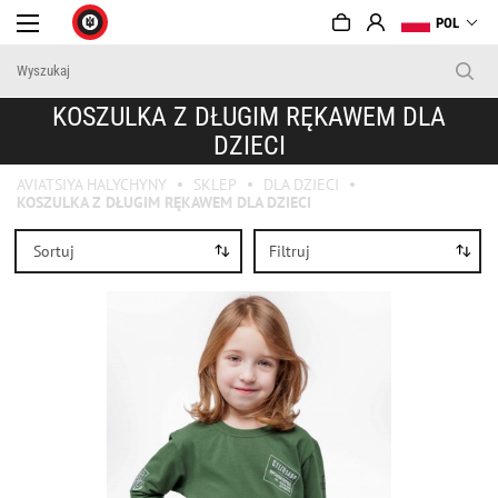
POL
KOSZULKA Z DŁUGIM RĘKAWEM DLA
DZIECI
AVIATSIYA HALYCHYNY
SKLEP
DLA DZIECI
KOSZULKA Z DŁUGIM RĘKAWEM DLA DZIECI
Sortuj
Filtruj