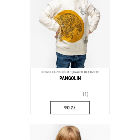
KOSZULKA Z DŁUGIM RĘKAWEM DLA DZIECI
PANGOLIN
(1)
90
ZŁ