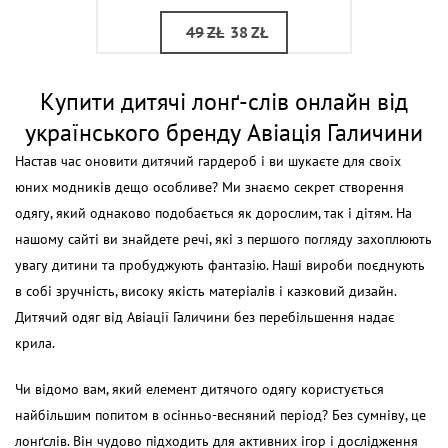
49
ZŁ
38
ZŁ
Купити дитячі лонґ-слів онлайн від
українського бренду Авіація Галичини
Настав час оновити дитячий гардероб і ви шукаєте для своїх
юних модників дещо особливе? Ми знаємо секрет створення
одягу, який однаково подобається як дорослим, так і дітям. На
нашому сайті ви знайдете речі, які з першого погляду захоплюють
увагу дитини та пробуджують фантазію.
Наші вироби поєднують
в собі зручність, високу якість матеріалів і казковий дизайн.
Дитячий одяг від Авіації Галичини без перебільшення надає
крила.
Чи відомо вам, який елемент дитячого одягу користується
найбільшим попитом в осінньо-весняний період? Без сумніву, це
лонґслів. Він чудово підходить для активних ігор і дослідження