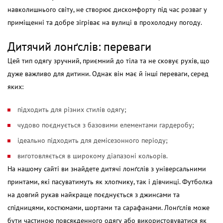
навколишнього світу, не створює дискомфорту під час розваг у
приміщенні та добре зігріває на вулиці в прохолодну погоду.
Дитячий лонґслів: переваги
Цей тип одягу зручний, приємний до тіла та не сковує рухів, що
дуже важливо для дитини. Однак він має й інші переваги, серед
яких:
підходить для різних стилів одягу;
чудово поєднується з базовими елементами гардеробу;
ідеально підходить для демісезонного періоду;
виготовляється в широкому діапазоні кольорів.
На нашому сайті ви знайдете дитячі лонґслів з універсальними
принтами, які пасуватимуть як хлопчику, так і дівчинці. Футболка
на довгий рукав найкраще поєднується з джинсами та
спідницями, костюмами, шортами та сарафанами. Лонґслів може
бути частиною повсякденного одягу або використовуватися як