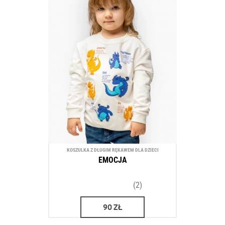
KOSZULKA Z DŁUGIM RĘKAWEM DLA DZIECI
EMOCJA
(2)
90
ZŁ