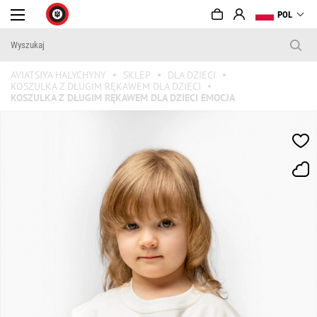
POL
AVIATSIYA HALYCHYNY
SKLEP
DLA DZIECI
KOSZULKA Z DŁUGIM RĘKAWEM DLA DZIECI
KOSZULKA Z DŁUGIM RĘKAWEM DLA DZIECI EMOCJA