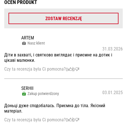
OCEŃ PRODUKT
ZOSTAW RECENZJĘ
ARTEM
Nasz klient
31.03.2026
Діти в захваті, і святково виглядає і приємне на дотик і
цікаві малюнки.
Czy ta recenzja była Ci pomocna?
0
0
SERHII
03.01.2025
Zakup potwierdzony
Доньці дуже сподобалась. Приємна до тіла. Якісний
матеріал.
Czy ta recenzja była Ci pomocna?
0
0