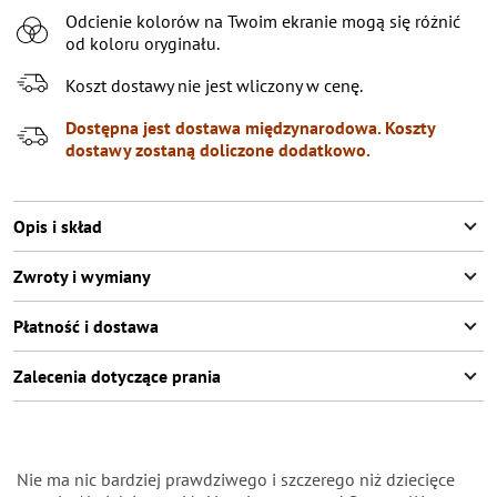
Odcienie kolorów na Twoim ekranie mogą się różnić
7-8 (122-128 СМ)
Pozostało
2
przedmioty
od koloru oryginału.
9-10 (129-140 СМ)
Koszt dostawy nie jest wliczony w cenę.
11-12 (141-146 СМ)
Dostępna jest dostawa międzynarodowa. Koszty
dostawy zostaną doliczone dodatkowo.
Opis i skład
Zwroty i wymiany
Płatność i dostawa
Zalecenia dotyczące prania
Nie ma nic bardziej prawdziwego i szczerego niż dziecięce