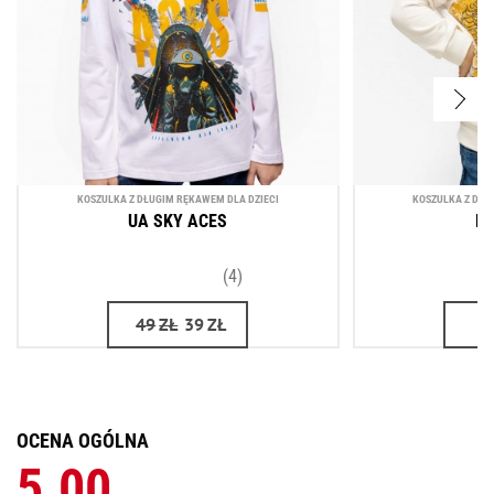
KOSZULKA Z DŁUGIM RĘKAWEM DLA DZIECI
KOSZULKA Z DŁU
UA SKY ACES
P
(4)
49
ZŁ
39
ZŁ
OCENA OGÓLNA
5.00