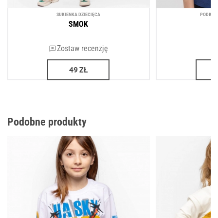
SUKIENKA DZIECIĘCA
PODKOSZ
SMOK
Zostaw recenzję
49
ZŁ
Podobne produkty