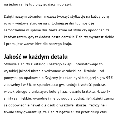
na jedno ramię lub przylegającym do szyi.
Dzięki naszym ubraniom możesz tworzyć stylizacje na każdą porę
roku – wielowarstwowe na chłodniejsze dni lub nosić je
samodzielnie w upalne dni. Niezależnie od stylu czy upodobań, za
każdym razem, gdy zakładasz nasze damskie T-shirty, wyrażasz siebie
i promujesz ważne idee dla naszego kraju.
Jakość w każdym detalu
Stylowe T-shirty z katalogu naszego sklepu internetowego to
wysokiej jakości ubrania wykonane w całości na Ukrainie – od
pomysłu po opakowanie. Szyjemy je z tkaniny składającej się w 95%
z bawełny i w 5% ze spandexu, co gwarantuje trwałość podczas
wielokrotnego prania, żywe kolory i zachowanie kształtu. Nasze T-
shirty są miękkie, wygodne i nie powodują podrażnień, dzięki czemu
są odpowiednie nawet dla osób o wrażliwej skórze. Precyzyjne i
trwałe szwy gwarantują, że T-shirt będzie służył przez długi czas.