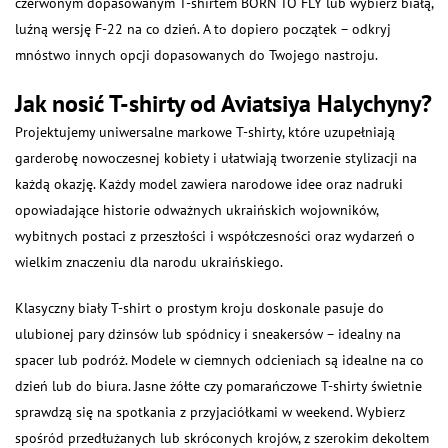
czerwonym dopasowanym T-shirtem BORN TO FLY lub wybierz białą,
luźną wersję F-22 na co dzień. A to dopiero początek – odkryj
mnóstwo innych opcji dopasowanych do Twojego nastroju.
Jak nosić T-shirty od Aviatsiya Halychyny?
Projektujemy uniwersalne markowe T-shirty, które uzupełniają
garderobę nowoczesnej kobiety i ułatwiają tworzenie stylizacji na
każdą okazję. Każdy model zawiera narodowe idee oraz nadruki
opowiadające historie odważnych ukraińskich wojowników,
wybitnych postaci z przeszłości i współczesności oraz wydarzeń o
wielkim znaczeniu dla narodu ukraińskiego.
Klasyczny biały T-shirt o prostym kroju doskonale pasuje do
ulubionej pary dżinsów lub spódnicy i sneakersów – idealny na
spacer lub podróż. Modele w ciemnych odcieniach są idealne na co
dzień lub do biura. Jasne żółte czy pomarańczowe T-shirty świetnie
sprawdzą się na spotkania z przyjaciółkami w weekend. Wybierz
spośród przedłużanych lub skróconych krojów, z szerokim dekoltem