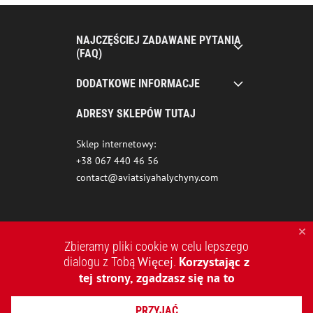
NAJCZĘŚCIEJ ZADAWANE PYTANIA
(FAQ)
DODATKOWE INFORMACJE
ADRESY SKLEPÓW TUTAJ
Sklep internetowy:
+38 067 440 46 56
contact@aviatsiyahalychyny.com
Zbieramy pliki cookie w celu lepszego
Więcej
Korzystając z
dialogu z Tobą
.
tej strony, zgadzasz się na to
2015-2026 © AVIATSIYA HALYCHYNY – UKRAIŃSKA MARKA
PRZYJĄĆ
ODZIEŻOWA