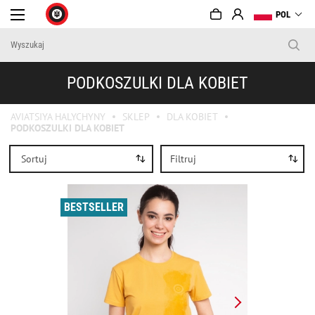
POL
PODKOSZULKI DLA KOBIET
AVIATSIYA HALYCHYNY
SKLEP
DLA KOBIET
PODKOSZULKI DLA KOBIET
Sortuj
Filtruj
BESTSELLER