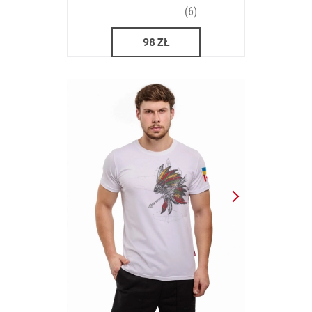
(6)
98
ZŁ