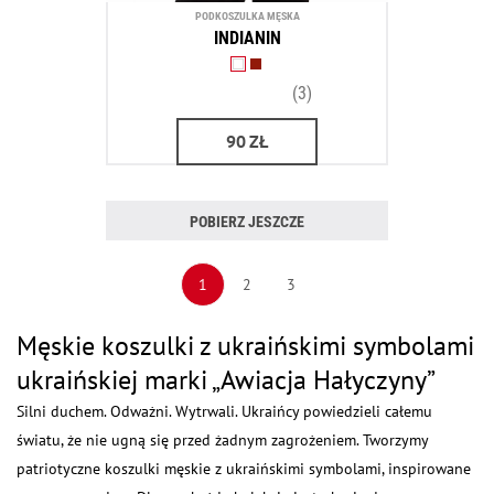
PODKOSZULKA MĘSKA
INDIANIN
(3)
90
ZŁ
POBIERZ JESZCZE
1
2
3
Męskie koszulki z ukraińskimi symbolami
ukraińskiej marki „Awiacja Hałyczyny”
Silni duchem. Odważni. Wytrwali. Ukraińcy powiedzieli całemu
światu, że nie ugną się przed żadnym zagrożeniem. Tworzymy
patriotyczne koszulki męskie z ukraińskimi symbolami, inspirowane