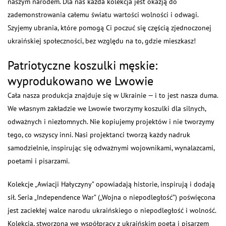
naszym narodem. Dla nas każda kolekcja jest okazją do
zademonstrowania całemu światu wartości wolności i odwagi.
Szyjemy ubrania, które pomogą Ci poczuć się częścią zjednoczonej
ukraińskiej społeczności, bez względu na to, gdzie mieszkasz!
Patriotyczne koszulki męskie:
wyprodukowano we Lwowie
Cała nasza produkcja znajduje się w Ukrainie — i to jest nasza duma.
We własnym zakładzie we Lwowie tworzymy koszulki dla silnych,
odważnych i niezłomnych. Nie kopiujemy projektów i nie tworzymy
tego, co wszyscy inni. Nasi projektanci tworzą każdy nadruk
samodzielnie, inspirując się odważnymi wojownikami, wynalazcami,
poetami i pisarzami.
Kolekcje „Awiacji Hałyczyny” opowiadają historie, inspirują i dodają
sił. Seria „Independence War” („Wojna o niepodległość”) poświęcona
jest zaciekłej walce narodu ukraińskiego o niepodległość i wolność.
Kolekcja, stworzona we współpracy z ukraińskim poetą i pisarzem