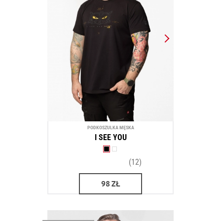
PODKOSZULKA MĘSKA
I SEE YOU
(12)
98
ZŁ