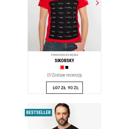
PODKOSZULKA MĘSKA
SIKORSKY
Zostaw recenzję
107
ZŁ
90
ZŁ
BESTSELLER