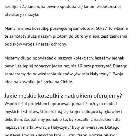
Serhijem Żadanem, na pewno spodoba się fanom współczesnej
literatury i muzyki.
Mamy również koszulkę, poświęconą samolotowi SU-27. To właśnie
te samoloty służą naszym pilotom do obrony nieba, zestrzeliwania
pocisków wroga i naszej ochrony.
Możemy długo opowiadać o naszych kolekcjach. Jesteśmy jednak
pewni, że lepiej zobaczyć jeden raz, niż 10 razy przeczytać. Dlatego
zapraszamy do odwiedzenia sklepów „Awiacja Hałyczyny”! Twoja
idealna koszulka już czeka na Ciebie.
Jakie męskie koszulki z nadrukiem oferujemy?
Współcześni projektanci opracowali ponad 7 różnych modeli
męskich T-shirtów, które różnią się krojem, długością rękawów i
dekoltem. Zadbaliśmy jednak o to, by koszulki z nadrukiem dla
mężczyzn marki „Awiacja Hałyczyny” były uniwersalne. Dlatego
postawiliśmy na klasyczny krój — luźny fason, krótkie rękawy,