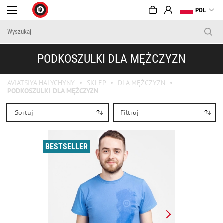
POL
PODKOSZULKI DLA MĘŻCZYZN
AVIATSIYA HALYCHYNY
SKLEP
DLA MĘŻCZYZN
PODKOSZULKI DLA MĘŻCZYZN
Sortuj
Filtruj
BESTSELLER