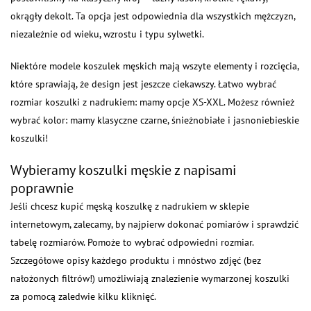
okrągły dekolt. Ta opcja jest odpowiednia dla wszystkich mężczyzn,
niezależnie od wieku, wzrostu i typu sylwetki.
Niektóre modele koszulek męskich mają wszyte elementy i rozcięcia,
które sprawiają, że design jest jeszcze ciekawszy. Łatwo wybrać
rozmiar koszulki z nadrukiem: mamy opcje XS-XXL. Możesz również
wybrać kolor: mamy klasyczne czarne, śnieżnobiałe i jasnoniebieskie
koszulki!
Wybieramy koszulki męskie z napisami
poprawnie
Jeśli chcesz kupić męską koszulkę z nadrukiem w sklepie
internetowym, zalecamy, by najpierw dokonać pomiarów i sprawdzić
tabelę rozmiarów. Pomoże to wybrać odpowiedni rozmiar.
Szczegółowe opisy każdego produktu i mnóstwo zdjęć (bez
nałożonych filtrów!) umożliwiają znalezienie wymarzonej koszulki
za pomocą zaledwie kilku kliknięć.