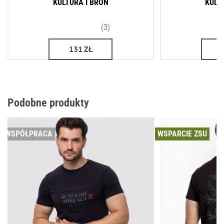
KULTURA I BROŃ
KULT
(3)
131
ZŁ
Podobne produkty
WSPÓŁPRACA
WSPARCIE ZSU