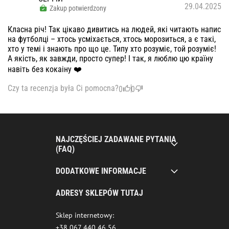
29.04.2025
Zakup potwierdzony
Класна річ! Так цікаво дивитись на людей, які читають напис
на футболці – хтось усміхається, хтось морозиться, а є такі,
хто у темі і знають про що це. Типу хто розуміє, той розуміє!
А якість, як завжди, просто супер! І так, я люблю цю країну
навіть без кокаіну ❤️
Czy ta recenzja była Ci pomocna?
0
0
NAJCZĘŚCIEJ ZADAWANE PYTANIA
(FAQ)
DODATKOWE INFORMACJE
ADRESY SKLEPÓW TUTAJ
Sklep internetowy:
+38 067 440 46 56