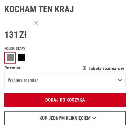
KOCHAM TEN KRAJ
(3)
131
Zł
KOLOR
:
SZARY
Rozmiar
Tabela rozmiarów
Wybierz rozmiar
Podaj swój adres e-mail:
XS
DODAJ DO KOSZYKA
OK
S
Wyślemy list, aby poznać szczegóły.
M
KUP JEDNYM KLIKNIĘCIEM
Kiedy czekać na e-mail - przeczytaj
tu
.
L