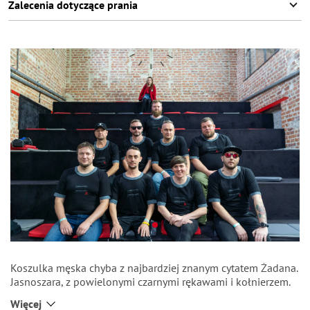
Zalecenia dotyczące prania
Koszulka męska chyba z najbardziej znanym cytatem Żadana.
Jasnoszara, z powielonymi czarnymi rękawami i kołnierzem.
Na nadrukowanych paskach z cytatem znajduje się naszyta
Więcej
czarna litera Ж. Z tyłu, na plecach, znajduje się naszywka z