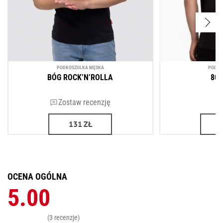
PODKOSZULKA MĘSKA
PODKO
BÓG ROCK’N’ROLLA
80
Zostaw recenzję
131
ZŁ
OCENA OGÓLNA
5.00
(3 recenzje)