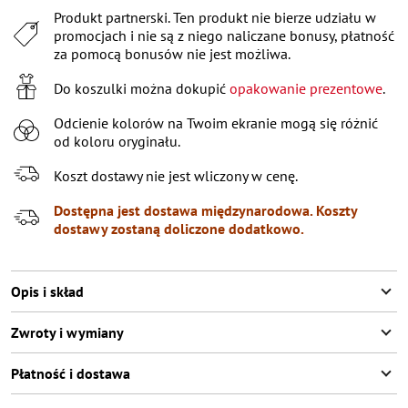
Produkt partnerski. Ten produkt nie bierze udziału w
XL
promocjach i nie są z niego naliczane bonusy, płatność
XXL
za pomocą bonusów nie jest możliwa.
XXXL
Pozostała ostatnia pozycja
Do koszulki można dokupić
opakowanie prezentowe
.
Odcienie kolorów na Twoim ekranie mogą się różnić
od koloru oryginału.
Koszt dostawy nie jest wliczony w cenę.
Dostępna jest dostawa międzynarodowa. Koszty
dostawy zostaną doliczone dodatkowo.
Opis i skład
Zwroty i wymiany
Płatność i dostawa