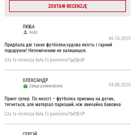
ZOSTAW RECENZJĘ
ЛЮБА
Gość
06.10.2025
Придбала дві таких футболки,чудова якість і гарний
подарунок! Непоміченим не залишишся.
Czy ta recenzja była Ci pomocna?
0
0
ОЛЕКСАНДР
04.08.2025
Zakup potwierdzony
Принт супер. По якості – футболка приємна на дотик,
тягнеться, але матеріал паркіший, ніж звичайна бавовна
Czy ta recenzja była Ci pomocna?
0
0
СЕРГІЙ