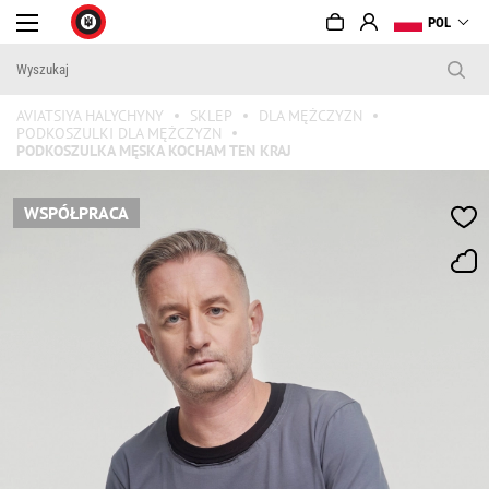
POL
AVIATSIYA HALYCHYNY
SKLEP
DLA MĘŻCZYZN
PODKOSZULKI DLA MĘŻCZYZN
PODKOSZULKA MĘSKA KOCHAM TEN KRAJ
WSPÓŁPRACA