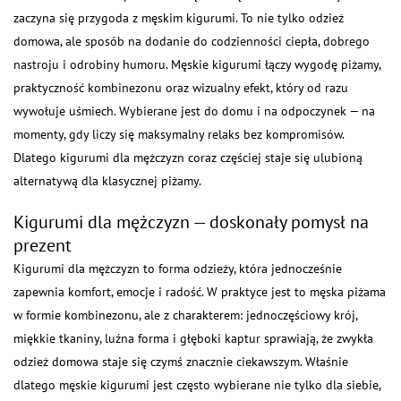
zaczyna się przygoda z męskim kigurumi. To nie tylko odzież
domowa, ale sposób na dodanie do codzienności ciepła, dobrego
nastroju i odrobiny humoru. Męskie kigurumi łączy wygodę piżamy,
praktyczność kombinezonu oraz wizualny efekt, który od razu
wywołuje uśmiech. Wybierane jest do domu i na odpoczynek — na
momenty, gdy liczy się maksymalny relaks bez kompromisów.
Dlatego kigurumi dla mężczyzn coraz częściej staje się ulubioną
alternatywą dla klasycznej piżamy.
Kigurumi dla mężczyzn — doskonały pomysł na
prezent
Kigurumi dla mężczyzn to forma odzieży, która jednocześnie
zapewnia komfort, emocje i radość. W praktyce jest to męska piżama
w formie kombinezonu, ale z charakterem: jednoczęściowy krój,
miękkie tkaniny, luźna forma i głęboki kaptur sprawiają, że zwykła
odzież domowa staje się czymś znacznie ciekawszym. Właśnie
dlatego męskie kigurumi jest często wybierane nie tylko dla siebie,