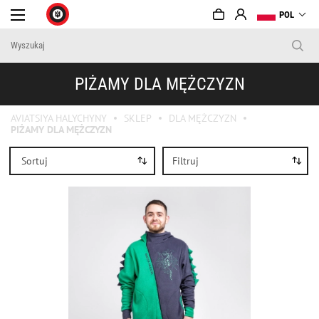
POL
PIŻAMY DLA MĘŻCZYZN
AVIATSIYA HALYCHYNY
SKLEP
DLA MĘŻCZYZN
PIŻAMY DLA MĘŻCZYZN
Sortuj
Filtruj