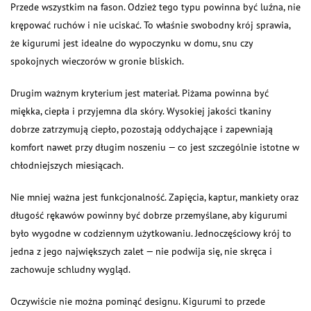
Przede wszystkim na fason. Odzież tego typu powinna być luźna, nie
krępować ruchów i nie uciskać. To właśnie swobodny krój sprawia,
że kigurumi jest idealne do wypoczynku w domu, snu czy
spokojnych wieczorów w gronie bliskich.
Drugim ważnym kryterium jest materiał. Piżama powinna być
miękka, ciepła i przyjemna dla skóry. Wysokiej jakości tkaniny
dobrze zatrzymują ciepło, pozostają oddychające i zapewniają
komfort nawet przy długim noszeniu — co jest szczególnie istotne w
chłodniejszych miesiącach.
Nie mniej ważna jest funkcjonalność. Zapięcia, kaptur, mankiety oraz
długość rękawów powinny być dobrze przemyślane, aby kigurumi
było wygodne w codziennym użytkowaniu. Jednoczęściowy krój to
jedna z jego największych zalet — nie podwija się, nie skręca i
zachowuje schludny wygląd.
Oczywiście nie można pominąć designu. Kigurumi to przede