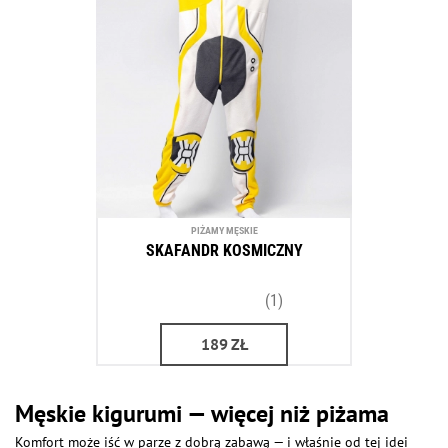
PIŻAMY MĘSKIE
SKAFANDR KOSMICZNY
(1)
189
ZŁ
Męskie kigurumi — więcej niż piżama
Komfort może iść w parze z dobrą zabawą — i właśnie od tej idei