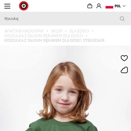
POL
AVIATSIYA HALYCHYNY
SKLEP
DLA DZIECI
KOSZULKA Z DŁUGIM RĘKAWEM DLA DZIECI
KOSZULKA Z DŁUGIM RĘKAWEM DLA DZIECI STEGOZAUR