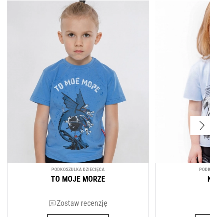
Aviatsiya Halychyny.
PODKOSZULKA DZIECIĘCA
PODKOSZ
TO MOJE MORZE
NO
Zostaw recenzję