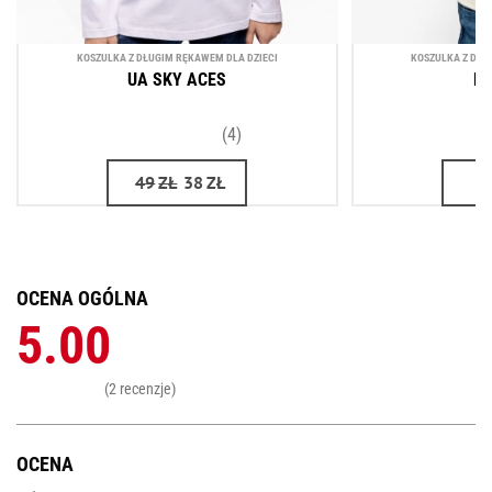
KOSZULKA Z DŁUGIM RĘKAWEM DLA DZIECI
KOSZULKA Z DŁU
UA SKY ACES
P
(4)
49
ZŁ
38
ZŁ
OCENA OGÓLNA
5.00
(2 recenzje)
OCENA