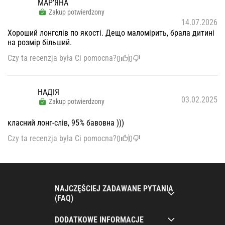
МАР’ЯНА
Zakup potwierdzony
14.07.2026
Хороший лонгслів по якості. Дещо маломірить, брала дитині
на розмір більший.
Czy ta recenzja była Ci pomocna?
0
0
НАДІЯ
03.02.2025
Zakup potwierdzony
класний лонг-слів, 95% бавовна )))
Czy ta recenzja była Ci pomocna?
0
0
NAJCZĘŚCIEJ ZADAWANE PYTANIA
(FAQ)
DODATKOWE INFORMACJE