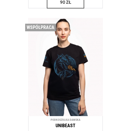
90
ZŁ
WSPÓŁPRACA
PODKOSZULKA DAMSKA
UNIBEAST