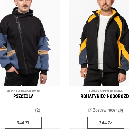
MĘSKA BLUZA Z KAPTUREM
BLUZA Z KAPTUREM MĘSKA
PSZCZOŁA
ROHATYNIEC NOSOROZE
(2)
Zostaw recenzję
344
ZŁ
344
ZŁ