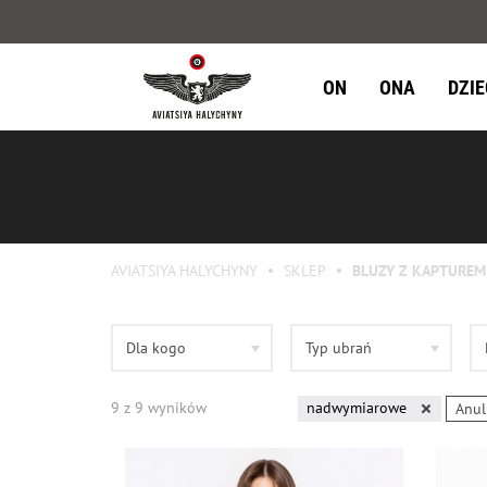
ON
ONA
DZI
AVIATSIYA HALYCHYNY
SKLEP
BLUZY Z KAPTUREM
Dla kogo
Typ ubrań
9
z
9
wyników
nadwymiarowe
Anul