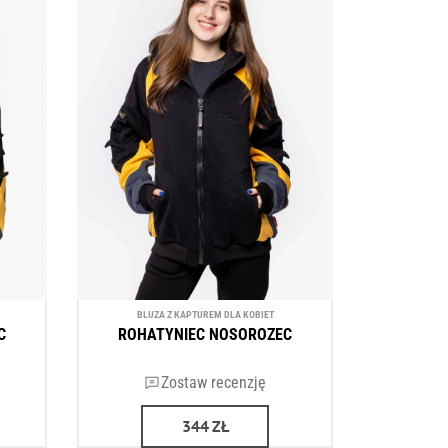
BLUZA Z KAPTUREM DLA KOBIET
C
ROHATYNIEC NOSOROZEC
Zostaw recenzję
344
ZŁ