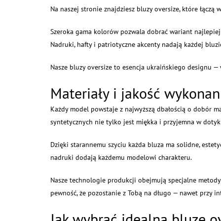
Na naszej stronie znajdziesz bluzy oversize, które łącz
Szeroka gama kolorów pozwala dobrać wariant najlepiej p
Nadruki, hafty i patriotyczne akcenty nadają każdej blu
Nasze bluzy oversize to esencja ukraińskiego designu —
Materiały i jakość wykonan
Każdy model powstaje z najwyższą dbałością o dobór mat
syntetycznych nie tylko jest miękka i przyjemna w dotyk
Dzięki starannemu szyciu każda bluza ma solidne, estety
nadruki dodają każdemu modelowi charakteru.
Nasze technologie produkcji obejmują specjalne metody o
pewność, że pozostanie z Tobą na długo — nawet przy 
Jak wybrać idealną bluzę o