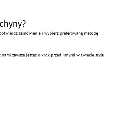
ychyny?
a, potwierdź zamówienie i wybierz preferowaną metodę
z nami zawsze jesteś o krok przed innymi w świecie stylu