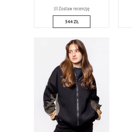
Zostaw recenzję
344
ZŁ