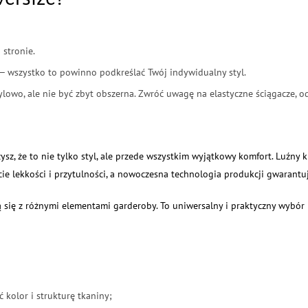
 stronie.
 — wszystko to powinno podkreślać Twój indywidualny styl.
lowo, ale nie być zbyt obszerna. Zwróć uwagę na elastyczne ściągacze, 
żysz, że to nie tylko styl, ale przede wszystkim wyjątkowy komfort. Luźny 
ie lekkości i przytulności, a nowoczesna technologia produkcji gwarantu
 się z różnymi elementami garderoby. To uniwersalny i praktyczny wybór 
 kolor i strukturę tkaniny;