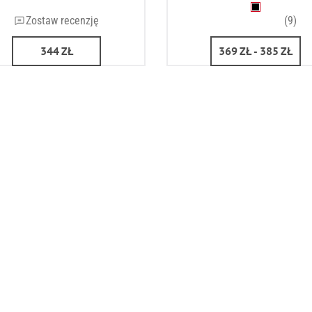
Zostaw recenzję
(9)
344
ZŁ
369
ZŁ
- 385
ZŁ