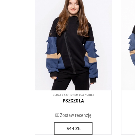
BLUZA Z KAPTUREM DLA KOBIET
PSZCZOŁA
Zostaw recenzję
344
ZŁ