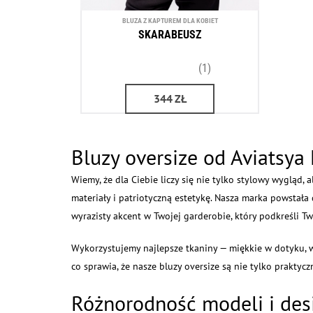
BLUZA Z KAPTUREM DLA KOBIET
SKARABEUSZ
(1)
344
ZŁ
Bluzy oversize od Aviatsya
Wiemy, że dla Ciebie liczy się nie tylko stylowy wygląd, a
materiały i patriotyczną estetykę. Nasza marka powstała d
wyrazisty akcent w Twojej garderobie, który podkreśli T
Wykorzystujemy najlepsze tkaniny — miękkie w dotyku, w
co sprawia, że nasze bluzy oversize są nie tylko praktycz
Różnorodność modeli i de