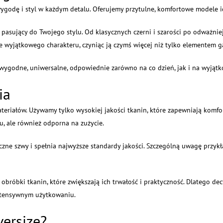
ą wygodę i styl w każdym detalu. Oferujemy przytulne, komfortowe modele i
asujący do Twojego stylu. Od klasycznych czerni i szarości po odważniej
zie wyjątkowego charakteru, czyniąc ją czymś więcej niż tylko elementem g
 wygodne, uniwersalne, odpowiednie zarówno na co dzień, jak i na wyjątk
ia
eriałów. Używamy tylko wysokiej jakości tkanin, które zapewniają komfor
u, ale również odporna na zużycie.
czne szwy i spełnia najwyższe standardy jakości. Szczególną uwagę przyk
bróbki tkanin, które zwiększają ich trwałość i praktyczność. Dlatego dec
intensywnym użytkowaniu.
versize?