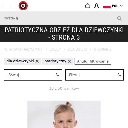
POL
PATRIOTYCZNA ODZIEŻ DLA DZIEWCZYNKI
- STRONA 3
AVIATSIYA HALYCHYNY
SKLEP
DLA DZIECI
STRONA 3
dla dziewczynki
patriotyczny
Anuluj filtrowanie
Sortuj
Filtruj
30
z
30
wyników