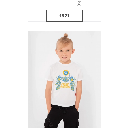
(2)
48
ZŁ