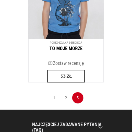
PODKOSZULKA DZIECIĘCA
TO MOJE MORZE
Zostaw recenzję
53
ZŁ
1
2
3
NAJCZĘŚCIEJ ZADAWANE PYTANIA
(FAQ)