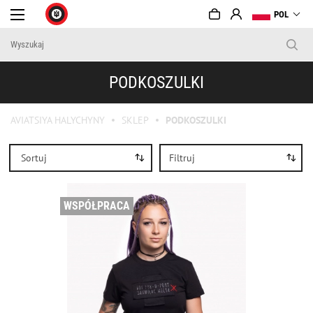
POL
PODKOSZULKI
AVIATSIYA HALYCHYNY
SKLEP
PODKOSZULKI
Sortuj
Filtruj
WSPÓŁPRACA