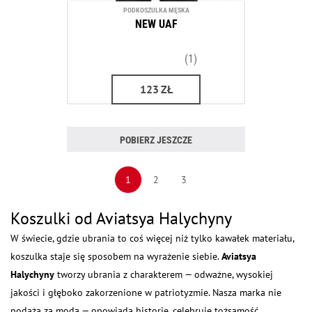
PODKOSZULKA MĘSKA
NEW UAF
(1)
123
ZŁ
POBIERZ JESZCZE
1
2
3
Koszulki od Aviatsya Halychyny
W świecie, gdzie ubrania to coś więcej niż tylko kawałek materiału,
koszulka staje się sposobem na wyrażenie siebie.
Aviatsya
Halychyny
tworzy ubrania z charakterem — odważne, wysokiej
jakości i głęboko zakorzenione w patriotyzmie. Nasza marka nie
podąża za modą — opowiada historię, celebruje tożsamość