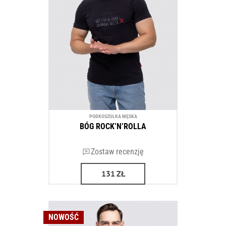
PODKOSZULKA MĘSKA
BÓG ROCK’N’ROLLA
Zostaw recenzję
131
ZŁ
NOWOŚĆ