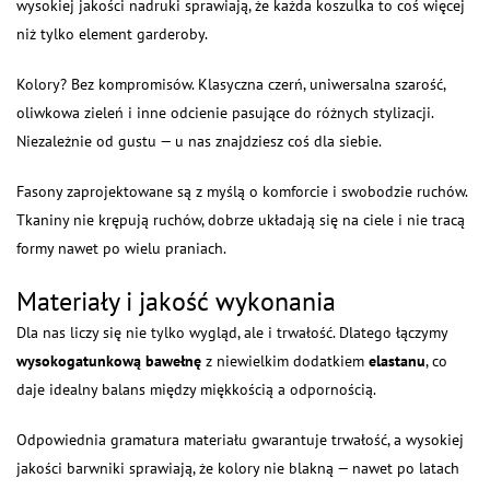
wysokiej jakości nadruki sprawiają, że każda koszulka to coś więcej
niż tylko element garderoby.
Kolory? Bez kompromisów. Klasyczna czerń, uniwersalna szarość,
oliwkowa zieleń i inne odcienie pasujące do różnych stylizacji.
Niezależnie od gustu — u nas znajdziesz coś dla siebie.
Fasony zaprojektowane są z myślą o komforcie i swobodzie ruchów.
Tkaniny nie krępują ruchów, dobrze układają się na ciele i nie tracą
formy nawet po wielu praniach.
Materiały i jakość wykonania
Dla nas liczy się nie tylko wygląd, ale i trwałość. Dlatego łączymy
wysokogatunkową bawełnę
z niewielkim dodatkiem
elastanu
, co
daje idealny balans między miękkością a odpornością.
Odpowiednia gramatura materiału gwarantuje trwałość, a wysokiej
jakości barwniki sprawiają, że kolory nie blakną — nawet po latach