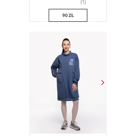
(1)
90
ZŁ