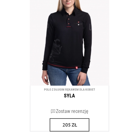
POLO Z DŁUGIM RĘKAWEM DLA KOBIET
SYLA
Zostaw recenzję
205
ZŁ