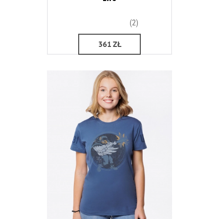
(2)
361
ZŁ