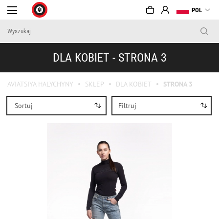
POL
DLA KOBIET - STRONA 3
AVIATSIYA HALYCHYNY
SKLEP
DLA KOBIET
STRONA 3
Sortuj
Filtruj