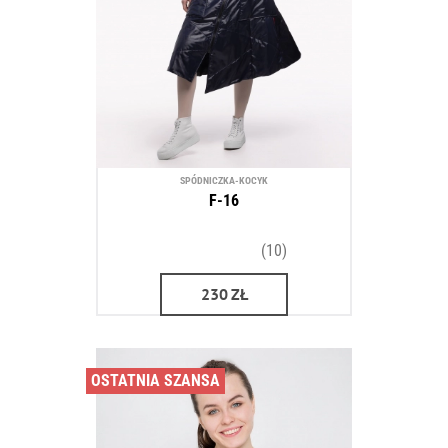
SPÓDNICZKA-KOCYK
F-16
(10)
230
ZŁ
OSTATNIA SZANSA