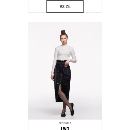
98
ZŁ
SPÓDNICA
LWO