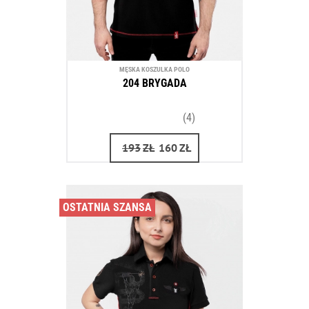
MĘSKA KOSZULKA POLO
204 BRYGADA
(4)
193
ZŁ
160
ZŁ
OSTATNIA SZANSA