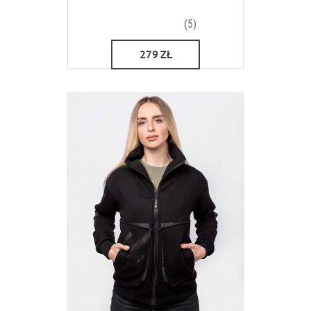
(5)
279
ZŁ