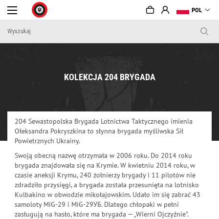
POL
KOLEKCJA 204 BRYGADA
204 Sewastopolska Brygada Lotnictwa Taktycznego imienia
Ołeksandra Pokryszkina to słynna brygada myśliwska Sił
Powietrznych Ukrainy.
Swoją obecną nazwę otrzymała w 2006 roku. Do 2014 roku
brygada znajdowała się na Krymie. W kwietniu 2014 roku, w
czasie aneksji Krymu, 240 żołnierzy brygady i 11 pilotów nie
zdradziło przysięgi, a brygada została przesunięta na lotnisko
Kulbakino w obwodzie mikołajowskim. Udało im się zabrać 43
samoloty MiG-29 i MiG-29УБ. Dlatego chłopaki w pełni
zasługują na hasło, które ma brygada — „Wierni Ojczyźnie”.