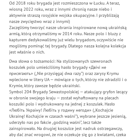
Od 2018 roku brygada jest rozmieszczona w Łucku. A teraz,
wiosną 2022 roku, wraz z innymi chronią nasze niebo i
aktywnie straszą rosyjskie wojska okupacyjne. I przybliżają
nasze zwycięstwo wraz z innymi)
Zaczęliśmy tworzyć nasze ubrania inspirowane nową ukraińską
armią, którą otrzymaliśmy w 2014 roku. Nasze polo i bluzy z
kapturem dedykowaliśmy już wielu brygadom, oczywiście nie
mogliśmy pominąć tej brygady. Dlatego nasza kolejna kolekcja
jest właśnie o nich.
Dwa słowa o tożsamości: Na stylizowanych szewronach
koszulek polo umieściliśmy hasło brygady «Двічі не
присягають» („Nie przysięgaj dwa razy”) oraz zarysy Krymu
wplecione w litery UA — mówiące o tych, którzy nie zdradzili i o
Krymie, który zawsze będzie ukraiński.
Symbol 204 Brygady Sewastopolskiej — atakujący gryfon lecący
w obronie swojego kraju — został wyhaftowany na plecach
koszulki polo i wydrukowany na jednej z koszulek. Hasło
«Любіть Україну! Любіть у годину негоди» („Kochajcie
Ukrainę! Kochajcie w czasach waśni”), wybrane jeszcze jesienią,
uderzyło nas po fakcie „godziną waśni”, lecz także
zainspirowało. Na drugiej koszulce jest nadruk ostrzegawczy,
aby dać znać wrogowi, że nie oczekuje się go z kwiatami, czeka