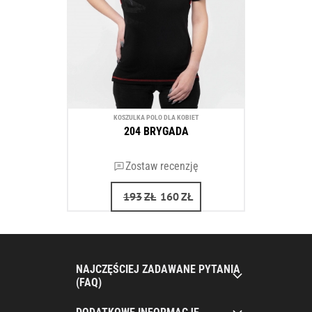
KOSZULKA POLO DLA KOBIET
204 BRYGADA
Zostaw recenzję
193
ZŁ
160
ZŁ
NAJCZĘŚCIEJ ZADAWANE PYTANIA
(FAQ)