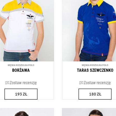
MĘSKA KOSZULKA POLO
MĘSKA KOSZULKA POLO
BORŻAWA
TARAS SZEWCZENKO
Zostaw recenzję
Zostaw recenzję
193
ZŁ
180
ZŁ