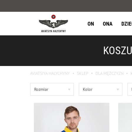
ON
ONA
DZI
KOSZU
AVIATSIYA HALYCHYNY
SKLEP
DLA MĘŻCZYZN
Rozmiar
Kolor