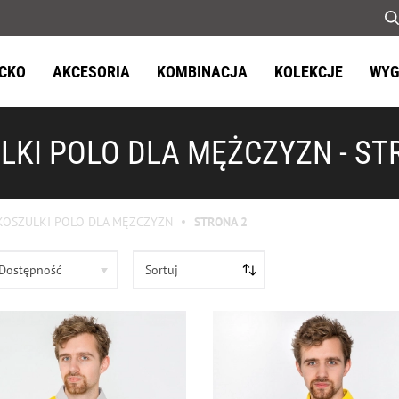
ECKO
AKCESORIA
KOMBINACJA
KOLEKCJE
WYG
LKI POLO DLA MĘŻCZYZN - ST
KOSZULKI POLO DLA MĘŻCZYZN
STRONA 2
Dostępność
Sortuj