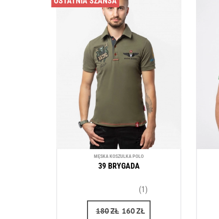
OSTATNIA SZANSA
MĘSKA KOSZULKA POLO
39 BRYGADA
(1)
180
ZŁ
160
ZŁ