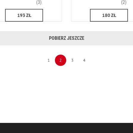
(3)
(2)
193
ZŁ
180
ZŁ
POBIERZ JESZCZE
1
2
3
4