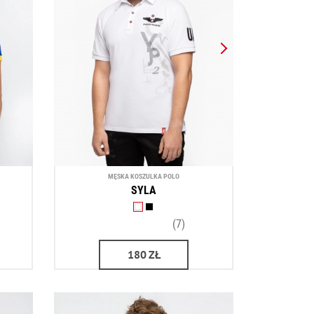
MĘSKA KOSZULKA POLO
SYLA
(7)
180
ZŁ