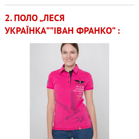
2. ПОЛО „ЛЕСЯ
УКРАЇНКА””ІВАН ФРАНКО” :