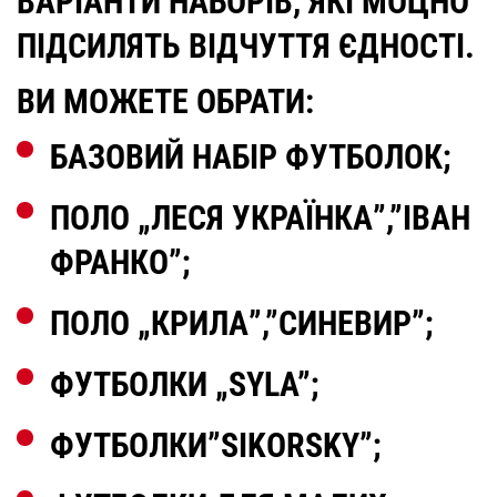
ВАРІАНТИ НАБОРІВ, ЯКІ МОЦНО
ПІДСИЛЯТЬ ВІДЧУТТЯ ЄДНОСТІ.
ВИ МОЖЕТЕ ОБРАТИ:
БАЗОВИЙ НАБІР ФУТБОЛОК;
ПОЛО „ЛЕСЯ УКРАЇНКА”,”ІВАН
ФРАНКО”;
ПОЛО „КРИЛА”,”СИНЕВИР”;
ФУТБОЛКИ „SYLA”;
ФУТБОЛКИ”SIKORSKY”;