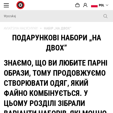
POL
AVIATSIYA HALYCHYNY
НАБІР „НА ДВОХ”
ПОДАРУНКОВІ НАБОРИ „НА
ДВОХ”
ЗНАЄМО, ЩО ВИ ЛЮБИТЕ ПАРНІ
ОБРАЗИ, ТОМУ ПРОДОВЖУЄМО
СТВОРЮВАТИ ОДЯГ, ЯКИЙ
ФАЙНО КОМБІНУЄТЬСЯ. У
ЦЬОМУ РОЗДІЛІ ЗІБРАЛИ