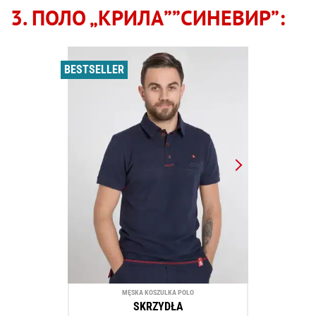
3. ПОЛО „КРИЛА””СИНЕВИР”:
BESTSELLER
MĘSKA KOSZULKA POLO
SKRZYDŁA