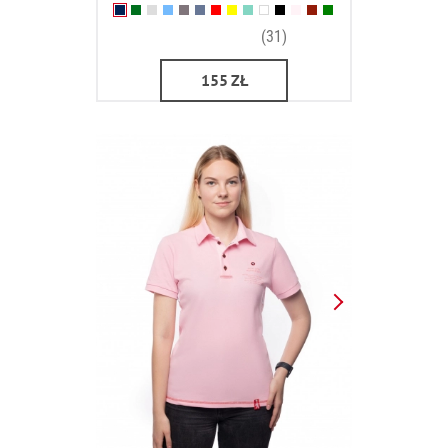
(31)
155
ZŁ