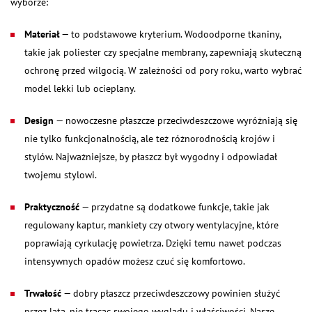
wyborze:
Materiał
— to podstawowe kryterium. Wodoodporne tkaniny,
takie jak poliester czy specjalne membrany, zapewniają skuteczną
ochronę przed wilgocią. W zależności od pory roku, warto wybrać
model lekki lub ocieplany.
Design
— nowoczesne płaszcze przeciwdeszczowe wyróżniają się
nie tylko funkcjonalnością, ale też różnorodnością krojów i
stylów. Najważniejsze, by płaszcz był wygodny i odpowiadał
twojemu stylowi.
Praktyczność
— przydatne są dodatkowe funkcje, takie jak
regulowany kaptur, mankiety czy otwory wentylacyjne, które
poprawiają cyrkulację powietrza. Dzięki temu nawet podczas
intensywnych opadów możesz czuć się komfortowo.
Trwałość
— dobry płaszcz przeciwdeszczowy powinien służyć
przez lata, nie tracąc swojego wyglądu i właściwości. Nasze