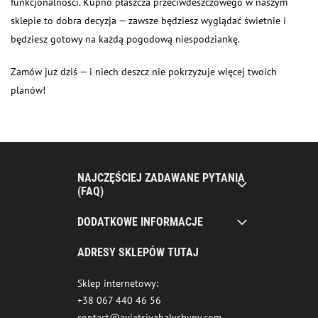
funkcjonalności. Kupno płaszcza przeciwdeszczowego w naszym
sklepie to dobra decyzja — zawsze będziesz wyglądać świetnie i
będziesz gotowy na każdą pogodową niespodziankę.
Zamów już dziś — i niech deszcz nie pokrzyżuje więcej twoich
planów!
NAJCZĘŚCIEJ ZADAWANE PYTANIA
(FAQ)
DODATKOWE INFORMACJE
ADRESY SKLEPÓW TUTAJ
Sklep internetowy:
+38 067 440 46 56
contact@aviatsiyahalychyny.com