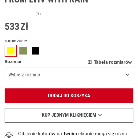
(3)
533
Zł
KOLOR
:
ŻÓŁTY
Rozmiar
Tabela rozmiarów
Wybierz rozmiar
Podaj swój adres e-mail:
XS
DODAJ DO KOSZYKA
OK
S
Wyślemy list, aby poznać szczegóły.
M
KUP JEDNYM KLIKNIĘCIEM
Kiedy czekać na e-mail - przeczytaj
tu
.
L
Odcienie kolorów na Twoim ekranie mogą się różnić
XL