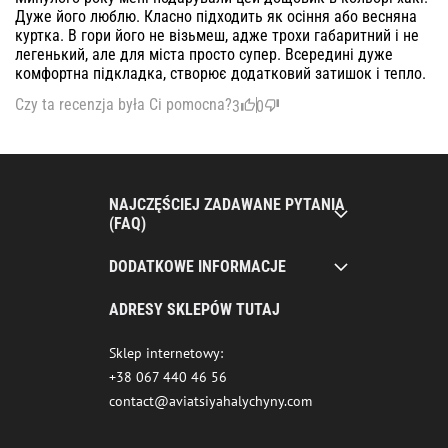
Дуже його люблю. Класно підходить як осіння або весняна
куртка. В гори його не візьмеш, адже трохи габаритний і не
легенький, але для міста просто супер. Всередині дуже
комфортна підкладка, створює додатковий затишок і тепло.
Czy ta recenzja była Ci pomocna?
3
0
NAJCZĘŚCIEJ ZADAWANE PYTANIA
(FAQ)
DODATKOWE INFORMACJE
ADRESY SKLEPÓW TUTAJ
Sklep internetowy:
+38 067 440 46 56
contact@aviatsiyahalychyny.com