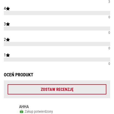
3
4
0
3
0
2
0
1
0
OCEŃ PRODUKT
ZOSTAW RECENZJĘ
АННА
Zakup potwierdzony