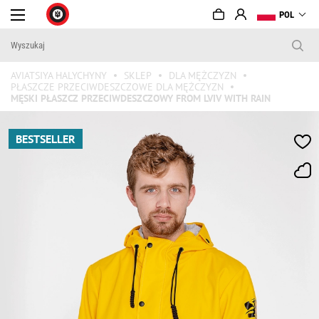
POL
AVIATSIYA HALYCHYNY
SKLEP
DLA MĘŻCZYZN
PŁASZCZE PRZECIWDESZCZOWE DLA MĘŻCZYZN
MĘSKI PŁASZCZ PRZECIWDESZCZOWY FROM LVIV WITH RAIN
BESTSELLER