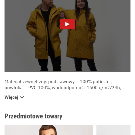
Materiał zewnętrzny: podstawowy — 100% poliester,
powłoka — PVC-100%, wodoodporność 1500 g/m2/24h,
odporny na UV, odporny na ścieranie.
Więcej
Podszewka na plecach: przyjemny naturalny materiał, który w
miarę się rozciąga (dzianina — 95% bawełna, 5% spandex)
Przedmiotowe towary
Podszewka w rękawach: nie rozciąga się, daje możliwość
wygodnie założyć kurtkę (batyst dla koszuli — 100%)