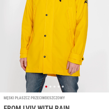
MĘSKI PŁASZCZ PRZECIWDESZCZOWY
FROM LVIV WITH RAIN