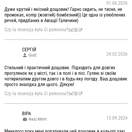
01.06.2026
Дуже крутий і якісний дощовик! Гарно сидить, не тисне, не
промокає, колір (жовтий) бомбезний)) Це одна із улюблених
речей, придбаних в Авіації Галичини)
Czy ta recenzja była Ci pomocna?
0
0
СЕРГІЙ
24.02.2026
Gość
Стильний і практичний дощовик. Підходить для довгих
прогулянок як у місті, так і в полі і в лісі. Гуляю зі своїм
чотирилапим другом довго і в будь-яку погоду. Ваш дощовик
просто знахідка для цього. Дякую!
Czy ta recenzja była Ci pomocna?
0
0
ВІРА
13.09.2024
Nasz klient
Минулого року мені подарували цей дощовик в кольорі хакі.