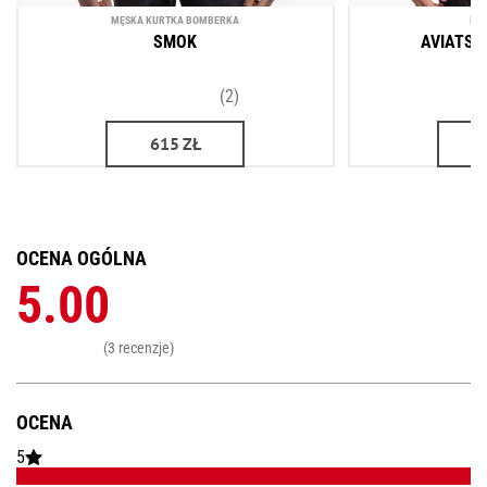
MĘSKA KURTKA BOMBERKA
KU
SMOK
AVIATSI
(2)
615
ZŁ
OCENA OGÓLNA
5.00
(3 recenzje)
OCENA
5