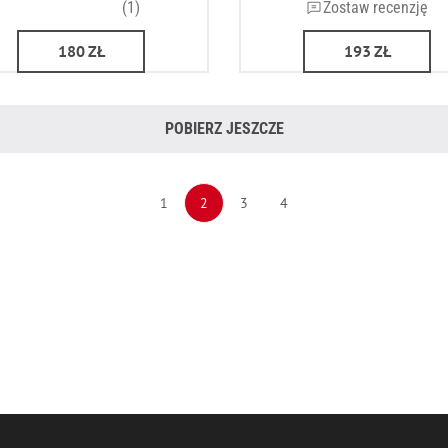
(1)
Zostaw recenzję
180
ZŁ
193
ZŁ
POBIERZ JESZCZE
1
2
3
4