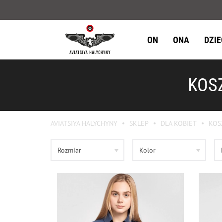
ON
ONA
DZI
KOSZ
AVIATSIYA HALYCHYNY
SKLEP
DLA KOBIET
KOS
Rozmiar
Kolor