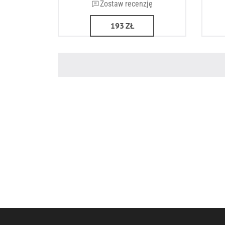
Zostaw recenzję
193
ZŁ