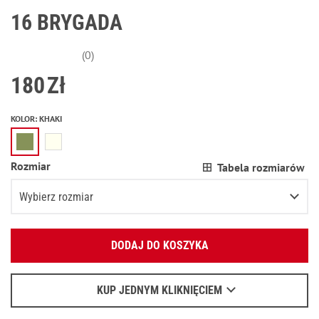
16 BRYGADA
(0)
180
Zł
KOLOR
:
KHAKI
Rozmiar
Tabela rozmiarów
Wybierz rozmiar
Podaj swój adres e-mail:
XS
DODAJ DO KOSZYKA
OK
S
Poinformuj o dostępności
Wyślemy list, aby poznać szczegóły.
M
KUP JEDNYM KLIKNIĘCIEM
Kiedy czekać na e-mail - przeczytaj
tu
.
L