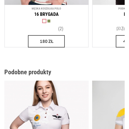
MĘSKA KOSZULKA POLO
PODKOSZ
16 BRYGADA
P
(2)
Zos
180
ZŁ
48
Podobne produkty