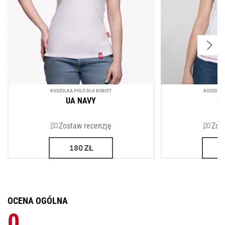
KOSZULKA POLO DLA KOBIET
KOSZULKA
UA NAVY
B
Zostaw recenzję
Zos
180
ZŁ
OCENA OGÓLNA
0