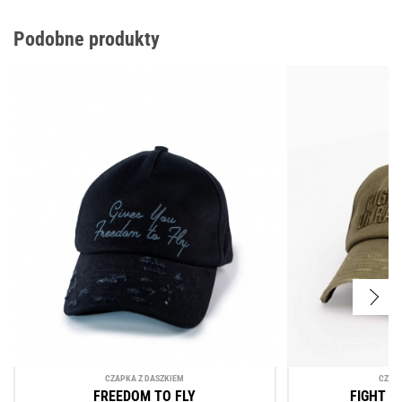
Podobne produkty
CZAPKА Z DASZKIEM
CZAPK
FREEDOM TO FLY
FIGHT L