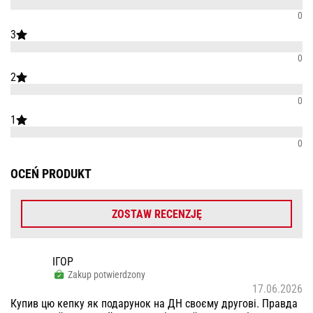
0
3
0
2
0
1
0
OCEŃ PRODUKT
ZOSTAW RECENZJĘ
ІГОР
Zakup potwierdzony
17.06.2026
Купив цю кепку як подарунок на ДН своєму другові. Правда