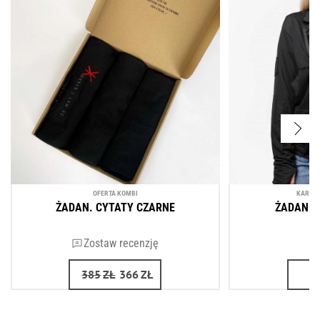
OFERTA KOMBI
KARDIG
ŻADAN. CYTATY CZARNE
ŻADAN. 
Zostaw recenzję
385
ZŁ
366
ZŁ