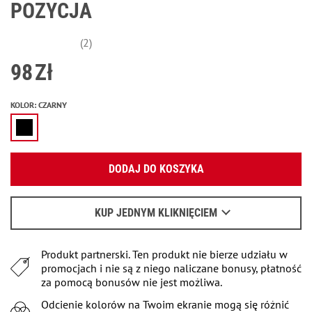
POZYCJA
(2)
98
Zł
KOLOR
:
CZARNY
Podaj swój adres e-mail:
DODAJ DO KOSZYKA
OK
Wyślemy list, aby poznać szczegóły.
KUP JEDNYM KLIKNIĘCIEM
Kiedy czekać na e-mail - przeczytaj
tu
.
Produkt partnerski. Ten produkt nie bierze udziału w
promocjach i nie są z niego naliczane bonusy, płatność
za pomocą bonusów nie jest możliwa.
Odcienie kolorów na Twoim ekranie mogą się różnić