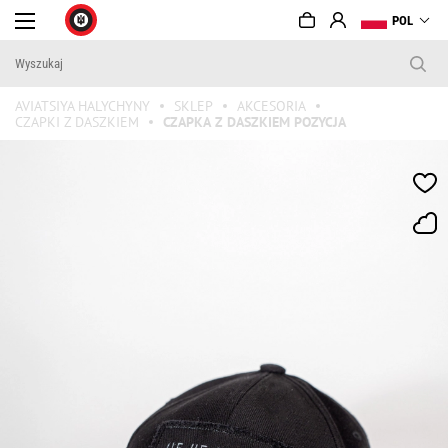
POL
AVIATSIYA HALYCHYNY
SKLEP
AKCESORIA
CZAPKI Z DASZKIEM
CZAPKА Z DASZKIEM POZYCJA