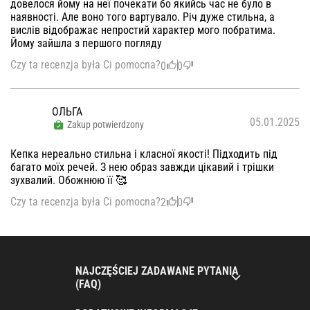
довелося йому на неї почекати бо якийсь час не було в
наявності. Але воно того вартувало. Річ дуже стильна, а
вислів відображає непростий характер мого побратима.
Йому зайшла з першого погляду
Czy ta recenzja była Ci pomocna?
0
0
ОЛЬГА
05.01.2025
Zakup potwierdzony
Кепка нереально стильна і класної якості! Підходить під
багато моїх речей. З нею образ завжди цікавий і трішки
зухвалий. Обожнюю її 🥰
Czy ta recenzja była Ci pomocna?
2
0
NAJCZĘŚCIEJ ZADAWANE PYTANIA
(FAQ)