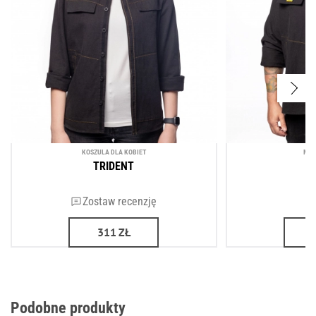
KOSZULA DLA KOBIET
MĘS
TRIDENT
T
Zostaw recenzję
311
ZŁ
Podobne produkty