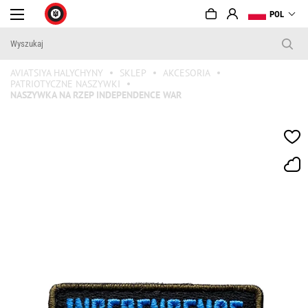
POL
AVIATSIYA HALYCHYNY
SKLEP
AKCESORIA
PATRIOTYCZNE NASZYWKI
NASZYWKA NA RZEP INDEPENDENCE WAR