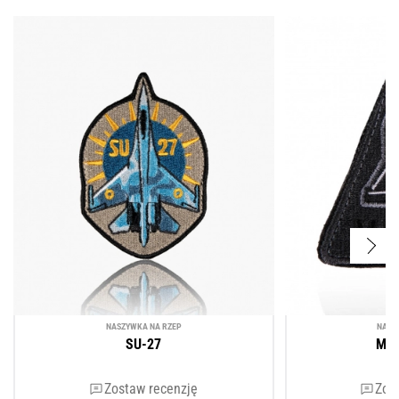
NASZYWKA NA RZEP
NASZ
SU-27
MIR
Zostaw recenzję
Zos