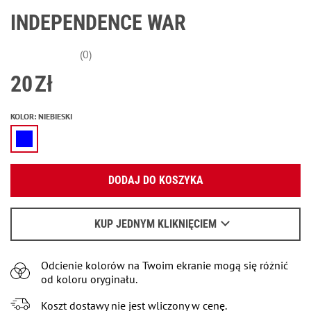
INDEPENDENCE WAR
(0)
20
Zł
KOLOR
:
NIEBIESKI
Podaj swój adres e-mail:
DODAJ DO KOSZYKA
OK
Wyślemy list, aby poznać szczegóły.
KUP JEDNYM KLIKNIĘCIEM
Kiedy czekać na e-mail - przeczytaj
tu
.
Odcienie kolorów na Twoim ekranie mogą się różnić
od koloru oryginału.
Koszt dostawy nie jest wliczony w cenę.