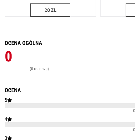
20
ZŁ
OCENA OGÓLNA
0
(0 recenzji)
OCENA
5
0
4
0
3