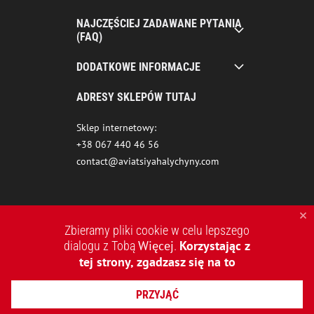
NAJCZĘŚCIEJ ZADAWANE PYTANIA
(FAQ)
DODATKOWE INFORMACJE
ADRESY SKLEPÓW TUTAJ
Sklep internetowy:
+38 067 440 46 56
contact@aviatsiyahalychyny.com
Zbieramy pliki cookie w celu lepszego
Więcej
Korzystając z
dialogu z Tobą
.
tej strony, zgadzasz się na to
2015-2026 © AVIATSIYA HALYCHYNY – UKRAIŃSKA MARKA
PRZYJĄĆ
ODZIEŻOWA
TWORZENIE STRON INTERNETOWYCH REDSTONE