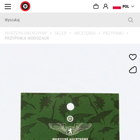
POL
AVIATSIYA HALYCHYNY
SKLEP
AKCESORIA
PRZYPINKI
PRZYPINKА NODOZAUR