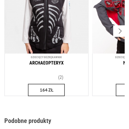
DZIECIĘCY BEZRĘKAWNIK
DZIECIĘCA
ARCHAEOPTERYX
NI
(2)
164
ZŁ
Podobne produkty