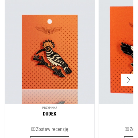
PRZYPINKА
P
DUDEK
Zostaw recenzję
Zos