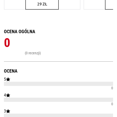
29
ZŁ
OCENA OGÓLNA
0
(0 recenzji)
OCENA
5
0
4
0
3