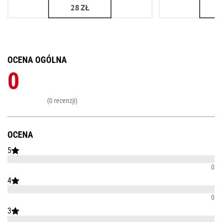
28
ZŁ
OCENA OGÓLNA
0
(0 recenzji)
OCENA
5
0
4
0
3