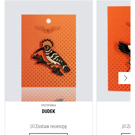
PRZYPINKА
P
DUDEK
Zostaw recenzję
Zos