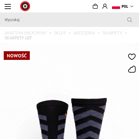
POL
AVIATSIYA HALYCHYNY
SKLEP
AKCESORIA
SKARPETY
SKARPETY LOT
NOWOŚĆ