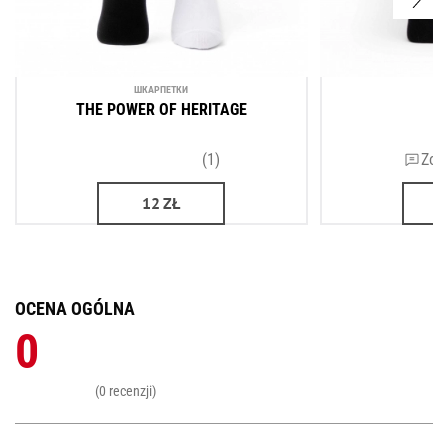
ШКАРПЕТКИ
THE POWER OF HERITAGE
(1)
Zos
12
ZŁ
OCENA OGÓLNA
0
(0 recenzji)