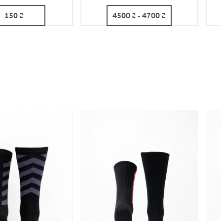
150
₴
4500
₴
- 4700
₴