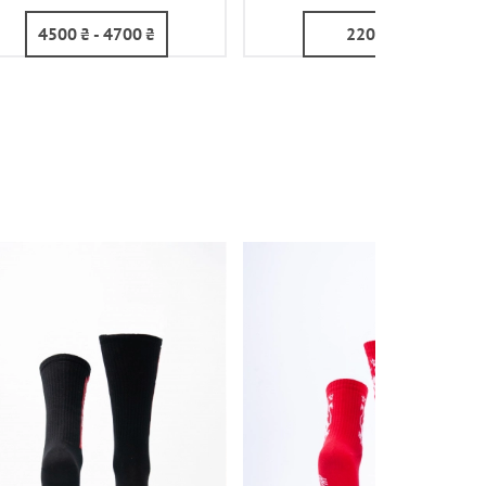
4500
₴
- 4700
₴
2200
₴