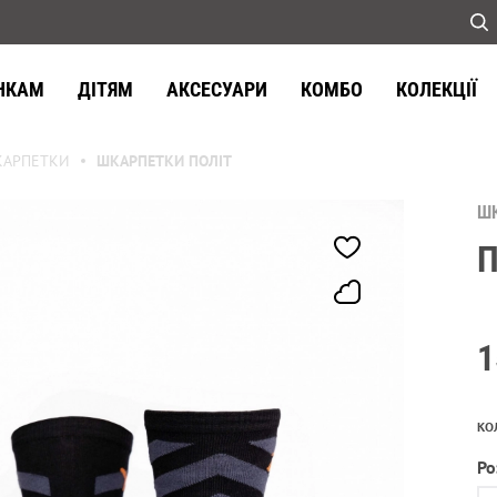
НКАМ
ДІТЯМ
АКСЕСУАРИ
КОМБО
КОЛЕКЦІЇ
АРПЕТКИ
ШКАРПЕТКИ ПОЛІТ
Ш
П
1
КО
Ро