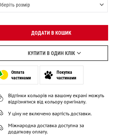
Вкажіть ваш номер телефону:
Оберіть розмір
OK
36-38
Повідомити про наявність
Оберіть зручний для вас спосіб зв’язку:
39-40
Повідомити про наявність
ДОДАТИ В КОШИК
Зателефонувати
41-42
Написати у Viber
43-44
Написати у WhatsApp
КУПИТИ В ОДИН КЛІК
Оплата
Покупка
частинами
частинами
Відтінки кольорів на вашому екрані можуть
відрізнятися від кольору оригіналу.
У ціну не включено вартість доставки.
Міжнародна доставка доступна за
додаткову оплату.