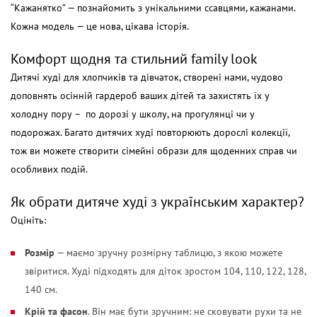
“Кажанятко” — познайомить з унікальними ссавцями, кажанами.
Кожна модель — це нова, цікава історія.
Комфорт щодня та стильний family look
Дитячі худі для хлопчиків та дівчаток, створені нами, чудово
доповнять осінній гардероб ваших дітей та захистять їх у
холодну пору – по дорозі у школу, на прогулянці чи у
подорожах. Багато дитячих худі повторюють дорослі колекції,
тож ви можете створити сімейні образи для щоденних справ чи
особливих подій.
Як обрати дитяче худі з українським характер?
Оцініть:
Розмір
— маємо зручну розмірну таблицю, з якою можете
звіритися. Худі підходять для діток зростом 104, 110, 122, 128,
140 см.
Крій та фасон
. Він має бути зручним: не сковувати рухи та не