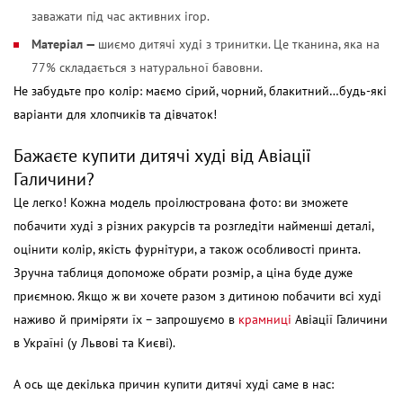
заважати під час активних ігор.
Матеріал —
шиємо дитячі худі з тринитки. Це тканина, яка на
77% складається з натуральної бавовни.
Не забудьте про колір: маємо сірий, чорний, блакитний…будь-які
варіанти для хлопчиків та дівчаток!
Бажаєте купити дитячі худі від Авіації
Галичини?
Це легко! Кожна модель проілюстрована фото: ви зможете
побачити худі з різних ракурсів та розгледіти найменші деталі,
оцінити колір, якість фурнітури, а також особливості принта.
Зручна таблиця допоможе обрати розмір, а ціна буде дуже
приємною. Якщо ж ви хочете разом з дитиною побачити всі худі
наживо й приміряти їх – запрошуємо в
крамниці
Авіації Галичини
в Україні (у Львові та Києві).
А ось ще декілька причин купити дитячі худі саме в нас: