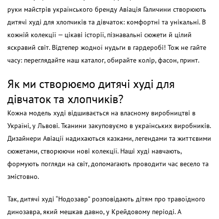
руки майстрів українського бренду Авіація Галичини створюють
дитячі худі для хлопчиків та дівчаток: комфортні та унікальні. В
кожній колекції — цікаві історії, пізнавальні сюжети й цілий
яскравий світ. Відтепер жодної нудьги в гардеробі! Тож не гайте
часу: переглядайте наш каталог, обирайте колір, фасон, принт.
Як ми створюємо дитячі худі для
дівчаток та хлопчиків?
Кожна модель худі відшивається на власному виробництві в
Україні, у Львові. Тканини закуповуємо в українських виробників.
Дизайнери Авіації надихаються казками, легендами та життєвими
сюжетами, створюючи нові колекції. Наші худі навчають,
формують погляди на світ, допомагають проводити час весело та
змістовно.
Так, дитячі худі “Нодозавр” розповідають дітям про травоїдного
динозавра, який мешкав давно, у Крейдовому періоді. А