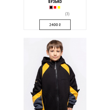
БУЗЬКО
(3)
2400
₴