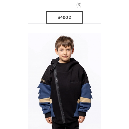
(3)
3400
₴