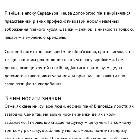
Пізніше, в епоху Середньовіччя, за допомогою пінів вирізнялися
представники різних професій: пивовари носили маленькі
зображення пивного кухля, швачки — значок із ниткою та голкою,
пекарі — з емблемою кренделя.
Сьогодні носити значки зовсім не обов’язково, проте виглядає на
те, що з кожним роком вони стають усе популярнішими. І не
дивно, адже це крутий спосіб виділитися з натовпу. А ще, за
допомогою такого аксесуара можна оригінально заявити про
свою позицію та уподобання.
З чим носити значки
Отже, як саме ми, сучасні люди, носимо піни? Відповідь проста: як
завгодно. Саме так, ми вільні носити значки де, як і коли
забажаємо. І перше, що спадає на думку — це сумки. На кожному
третьому рюкзаку, особливо у молоді, можна помітити одразу
кілька цікавих значків. Це можуть бути зображення улюблених