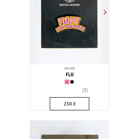
ЗНАЧОК
FLU
(3)
250
₴