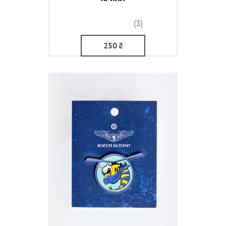
(3)
250
₴