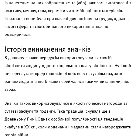
із нанесеним на них зображенням та (або) написом, виготовлені з
пластику, металу, скла, кераміки чи комбінації цих матеріалів.
Початково вони були призначені для носіння на грудях, однак з
часом сфера та способи їхнього використання значно
розширилася.
Історія виникнення значків
В давнину значки передусім використовували як спосіб
відрізнити людину одного соціального класу від іншого. Ну і щоб
не переплутати представників різних верств суспільства, адже
раніше люди значно більше переймалися такими питаннями, ніж
зараз.
Значки також використовувалися в якості почесної нагороди за
суттєві заслуги та подвиги. Така традиція існувала ще в
Древньому Римі. Однак особливої популярності ця тенденція
снабула в ХХ ст., коли орденами і медалями стали нагороджувати
героїв війни.