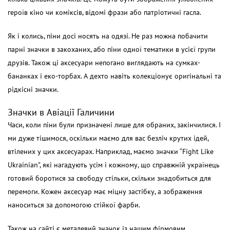
героїв кіно чи коміксів, відомі фрази або патріотичні гасла.
Як і колись, піни досі носять на одязі. Не раз можна побачити
парні значки в закоханих, або піни одної тематики в усієї групи
друзів. Також ці аксесуари непогано виглядають на сумках-
бананках і еко-торбах. А дехто навіть колекціонує оригінальні та
рідкісні значки.
Значки в Авіації Галичини
Часи, коли піни були призначені лише для обраних, закінчилися. І
ми дуже тішимося, оскільки маємо для вас безліч крутих ідей,
втілених у цих аксесуарах. Наприклад, маємо значки “Fight Like
Ukrainian”, які нагадують усім і кожному, що справжній українець
готовий боротися за свободу стільки, скільки знадобиться для
перемоги. Кожен аксесуар має міцну застібку, а зображення
наноситься за допомогою стійкої фарби.
Також на сайті є металевий значок із нашим фірмовим