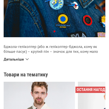
Бджола-гелікоптер (або ж гелікоптер-бджола, кому як
більше пасує) – крутий пін – значок для тих, кому мало
нашої футболки чи поло і хочеться мати таку саму
Детальніше
войовничу бджолу на щодень до будь-якого одягу.
Товари на тематику
ОСТАННЯ НАГОДА