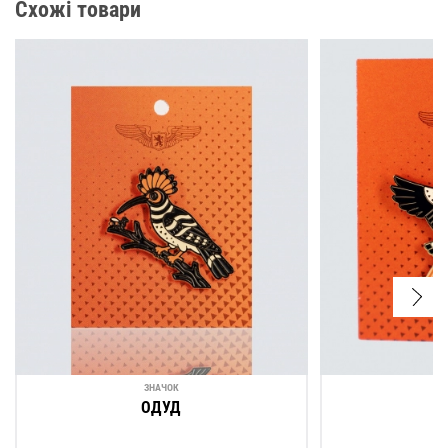
Схожі товари
ЗНАЧОК
ОДУД
Б