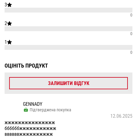
3
0
2
0
1
0
ОЦІНІТЬ ПРОДУКТ
ЗАЛИШИТИ ВІДГУК
GENNADY
Підтверджена покупка
12.06.2025
жжжжжжжжжжжжжжж
ббббббжжжжжжжжжжж
ввввввжжжжжжжжжж