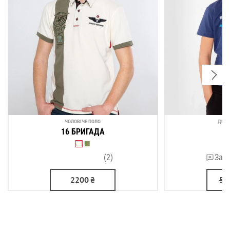
ЧОЛОВІЧЕ ПОЛО
ДИТЯ
16 БРИГАДА
Б
(2)
Зали
2200
₴
58