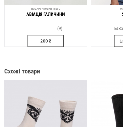
ПОДАРУНКОВИЙ ТУБУС
ЖІНО
АВІАЦІЯ ГАЛИЧИНИ
SK
(9)
Зали
200
₴
11
Схожі товари