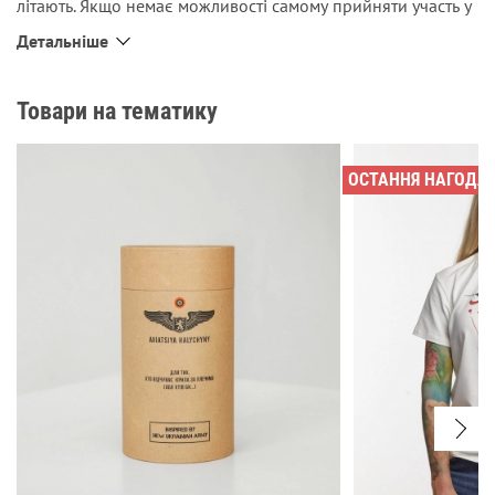
літають. Якщо немає можливості самому прийняти участь у
змаганнях з парапланеризму, то можна вдягнути
Детальніше
шкарпетки і подивитись на свої ноги – вигляд буде десь
такий як з повітря. 😉
Товари на тематику
ОСТАННЯ НАГОДА