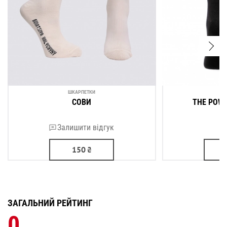
ШКАРПЕТКИ
Ш
СОВИ
THE POWE
Залишити відгук
150
₴
ЗАГАЛЬНИЙ РЕЙТИНГ
0