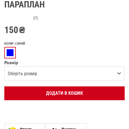
ПАРАПЛАН
(0)
150
₴
КОЛІР
:
СИНІЙ
Розмір
Оберіть розмір
36-38
Повідомити про наявність
ДОДАТИ В КОШИК
39-40
Повідомити про наявність
41-42
Повідомити про наявність
43-44
Повідомити про наявність