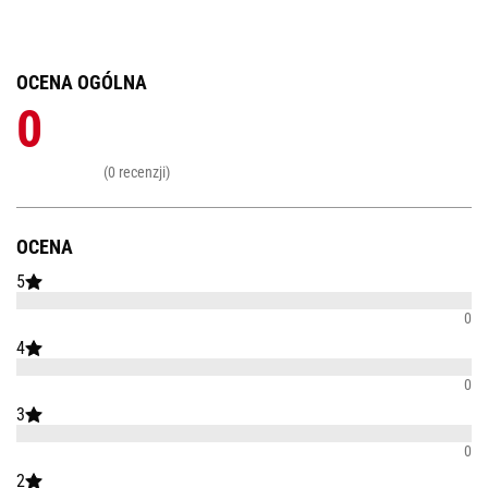
OCENA OGÓLNA
0
(0 recenzji)
OCENA
5
0
4
0
3
0
2