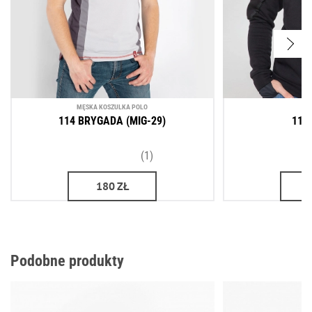
MĘSKA KOSZULKA POLO
BL
114 BRYGADA (MIG-29)
114
(1)
180
ZŁ
Podobne produkty