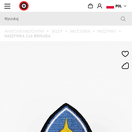
POL
AVIATSIYA HALYCHYNY
SKLEP
AKCESORIA
NASZYWKI
NASZYWKА 114 BRYGADA