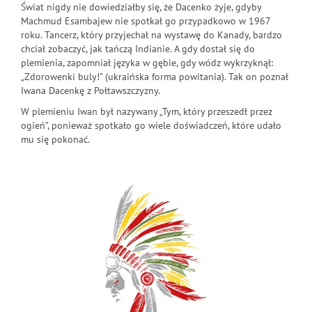
Świat nigdy nie dowiedziałby się, że Dacenko żyje, gdyby
Machmud Esambajew nie spotkał go przypadkowo w 1967
roku. Tancerz, który przyjechał na wystawę do Kanady, bardzo
chciał zobaczyć, jak tańczą Indianie. A gdy dostał się do
plemienia, zapomniał języka w gębie, gdy wódz wykrzyknął:
„Zdorowenki buly!” (ukraińska forma powitania). Tak on poznał
Iwana Dacenkę z Połtawszczyzny.
W plemieniu Iwan był nazywany „Tym, który przeszedł przez
ogień”, ponieważ spotkało go wiele doświadczeń, które udało
mu się pokonać.