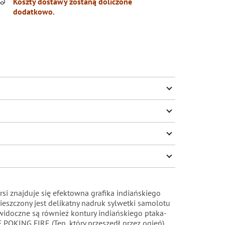
Koszty dostawy zostaną doliczone
dodatkowo.
rsi znajduje się efektowna grafika indiańskiego
eszczony jest delikatny nadruk sylwetki samolotu
h widoczne są również kontury indiańskiego ptaka-
 POKING FIRE (Ten, który przeszedł przez ogień).