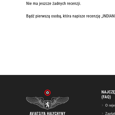
Nie ma jeszcze żadnych recenzji.
Bądź pierwszą osobą, która napisze recenzję „INDIAN
NAJCZĘ
(FAQ)
O reje
Zapła