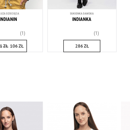
LUZA DZIECIĘCA
SUKIENKA DAMSKA
INDIANIN
INDIANKA
(1)
(1)
1
ZŁ
106
ZŁ
286
ZŁ