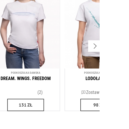
PODKOSZULKA DAMSKA
PODKOSZULKA DAMSKA
DREAM. WINGS. FREEDOM
LODOŁAMACZ
(2)
Zostaw recenzję
131
ZŁ
98
ZŁ