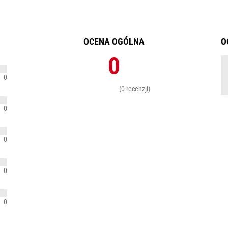
OCENA OGÓLNA
O
0
0
(0 recenzji)
0
0
0
0