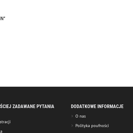
IN“
ŚCIEJ ZADAWANE PYTANIA
DODATKOWE INFORMACJE
O nas
stracji
Polityka poufności
ta