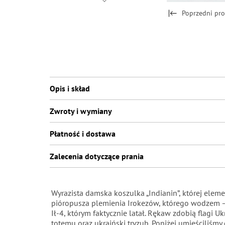
Poprzedni pr
Opis i skład
Zwroty i wymiany
Płatność i dostawa
Zalecenia dotyczące prania
Wyrazista damska koszulka „Indianin”, której eleme
pióropusza plemienia Irokezów, którego wodzem – 
Ił-4, którym faktycznie latał. Rękaw zdobią flagi 
totemu oraz ukraiński tryzub. Poniżej umieściliśm