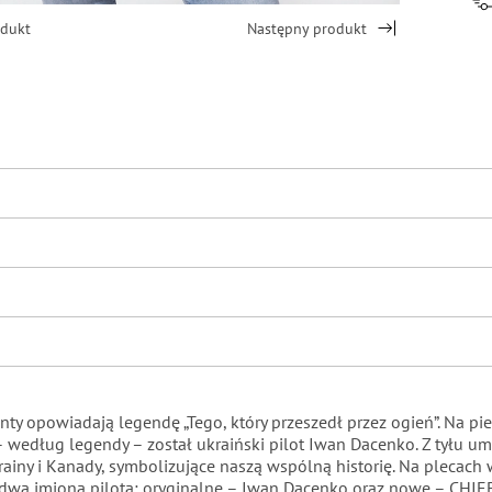
odukt
Następny produkt
nty opowiadają legendę „Tego, który przeszedł przez ogień”. Na pie
według legendy – został ukraiński pilot Iwan Dacenko. Z tyłu umi
Ukrainy i Kanady, symbolizujące naszą wspólną historię. Na plecac
y dwa imiona pilota: oryginalne – Iwan Dacenko oraz nowe – CHIEF