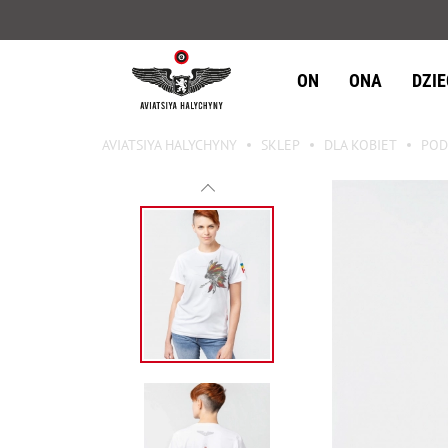
ON
ONA
DZI
AVIATSIYA HALYCHYNY
SKLEP
DLA KOBIET
POD