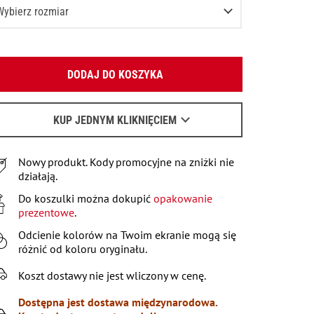
Wybierz rozmiar
XS
Podaj swój adres e-mail:
S
DODAJ DO KOSZYKA
OK
M
Wyślemy list, aby poznać szczegóły.
L
KUP JEDNYM KLIKNIĘCIEM
Pozostało
2
przedmioty
Kiedy czekać na e-mail - przeczytaj
tu
.
XL
Nowy produkt. Kody promocyjne na zniżki nie
XXL
Pozostało
3
przedmioty
działają.
XXXL
Do koszulki można dokupić
Poinformuj o dostępności
opakowanie
prezentowe
.
Odcienie kolorów na Twoim ekranie mogą się
różnić od koloru oryginału.
Koszt dostawy nie jest wliczony w cenę.
Dostępna jest dostawa międzynarodowa.