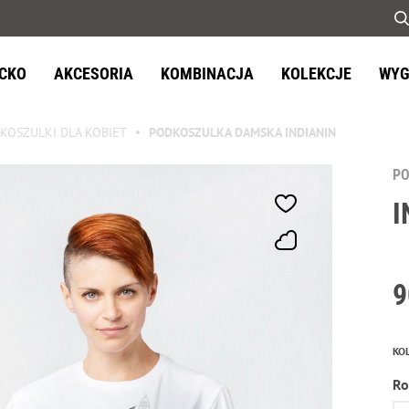
ECKO
AKCESORIA
KOMBINACJA
KOLEKCJE
WYG
KOSZULKI DLA KOBIET
PODKOSZULKA DAMSKA INDIANIN
P
I
9
KO
Ro