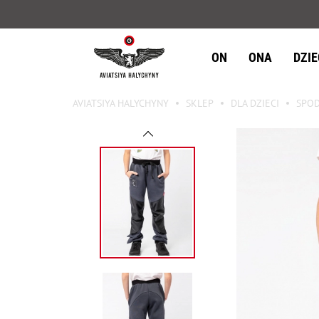
ON
ONA
DZI
AVIATSIYA HALYCHYNY
SKLEP
DLA DZIECI
SPOD