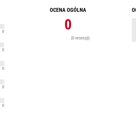
OCENA OGÓLNA
O
0
0
(0 recenzji)
0
0
0
0