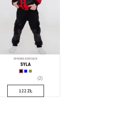
SPODNIE DZIECIĘCE
SYLA
(2)
122
ZŁ