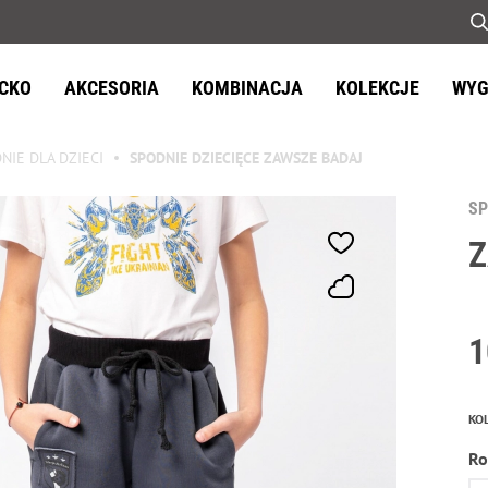
ECKO
AKCESORIA
KOMBINACJA
KOLEKCJE
WYG
NIE DLA DZIECI
SPODNIE DZIECIĘCE ZAWSZE BADAJ
SP
Z
1
KO
Ro