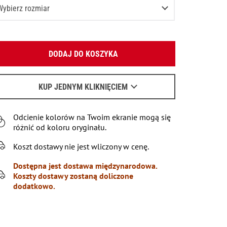
Wybierz rozmiar
-2 (80-92 СМ)
Podaj swój adres e-mail:
3-4 (93-104 СМ)
Pozostała ostatnia pozycja
DODAJ DO KOSZYKA
OK
4-6 (105-115 СМ)
Poinformuj o dostępności
Wyślemy list, aby poznać szczegóły.
6-7 (116-122 СМ)
KUP JEDNYM KLIKNIĘCIEM
Poinformuj o dostępności
Kiedy czekać na e-mail - przeczytaj
tu
.
7-8 (122-128 СМ)
Poinformuj o dostępności
Odcienie kolorów na Twoim ekranie mogą się
9-10 (129-140 СМ)
Poinformuj o dostępności
różnić od koloru oryginału.
11-12 (141-146 СМ)
Poinformuj o dostępności
Koszt dostawy nie jest wliczony w cenę.
Dostępna jest dostawa międzynarodowa.
Koszty dostawy zostaną doliczone
dodatkowo.