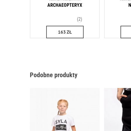
ARCHAEOPTERYX
N
(2)
163
ZŁ
Podobne produkty