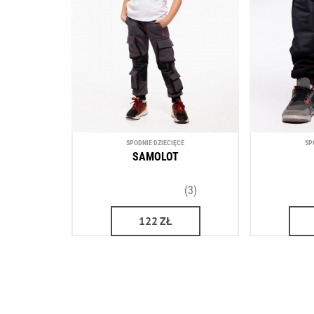
SPODNIE DZIECIĘCE
SP
SAMOLOT
(3)
122
ZŁ