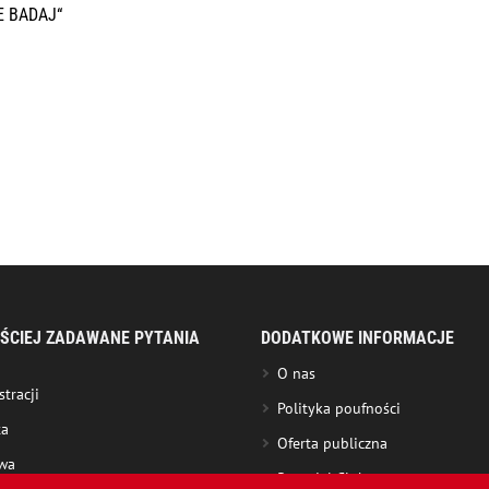
ZE BADAJ“
ŚCIEJ ZADAWANE PYTANIA
DODATKOWE INFORMACJE
O nas
stracji
Polityka poufności
ta
Oferta publiczna
wa
Roundel Club