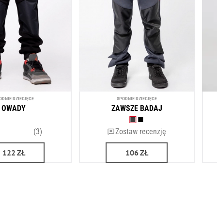
ODNIE DZIECIĘCE
SPODNIE DZIECIĘCE
OWADY
ZAWSZE BADAJ
(3)
Zostaw recenzję
122
ZŁ
106
ZŁ