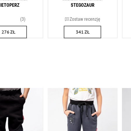
IETOPERZ
STEGOZAUR
(3)
Zostaw recenzję
276
ZŁ
341
ZŁ