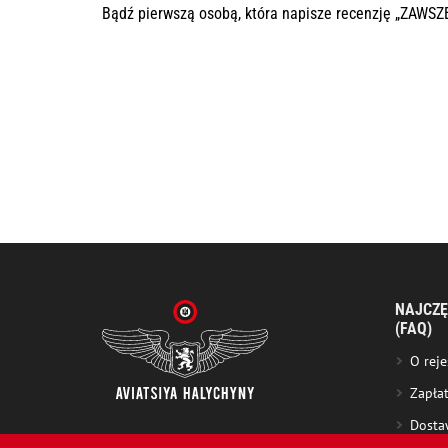
Bądź pierwszą osobą, która napisze recenzję „ZAWS
NAJCZĘ
(FAQ)
O reje
Zapła
Dosta