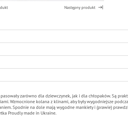
odukt
Następny produkt
pasowały zarówno dla dziewczynek, jak i dla chłopaków. Są prak
eniami. Wzmocnione kolana z klinami, aby były wygodniejsze podczas
em. Spodnie na dole mają wygodne mankiety i (prawie) prawdziwe
etka Proudly made in Ukraine.