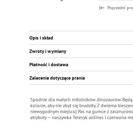
Poprzedni pr
Opis i skład
Zwroty i wymiany
Płatność i dostawa
Zalecenia dotyczące prania
Spodnie dla małych miłośników dinozaurów. Będą 
kolorze, aby nie zbyt się brudziły. Z dwiema kiesz
niewygodnym miejscu) Pas na gumce z zasznurowani
atrybuty — naszywka Telesyk airlines i czerwona m