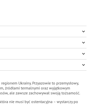
33/L34
34/L32
34/L34
36/L32
36/L34
egionem Ukrainy. Przyazowie to przemysłowy,
tem, źródłami termalnymi oraz wyjątkowym
kusów, ale zawsze zachowywał swoją tożsamość.
która nie musi być ostentacyjna – wystarczy po