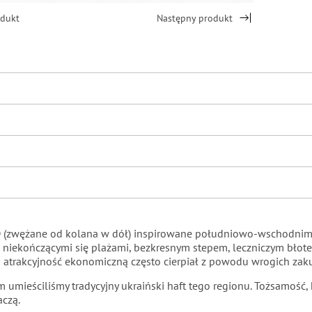
odukt
Następny produkt
 (zwężane od kolana w dół) inspirowane południowo-wschodnim r
 z niekończącymi się plażami, bezkresnym stepem, leczniczym bło
i atrakcyjność ekonomiczną często cierpiał z powodu wrogich za
 umieściliśmy tradycyjny ukraiński haft tego regionu. Tożsamość, 
aczą.