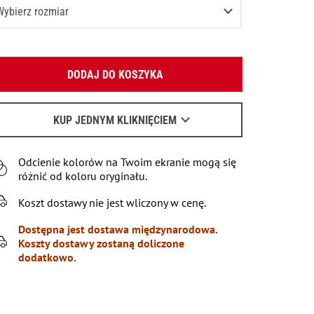
Wybierz rozmiar
28/L32
Podaj swój adres e-mail:
28/L34
DODAJ DO KOSZYKA
OK
29/L32
Wyślemy list, aby poznać szczegóły.
29/L34
KUP JEDNYM KLIKNIĘCIEM
Pozostało
2
przedmioty
Kiedy czekać na e-mail - przeczytaj
tu
.
30/L32
Odcienie kolorów na Twoim ekranie mogą się
30/L34
Pozostało
2
przedmioty
różnić od koloru oryginału.
31/L32
Koszt dostawy nie jest wliczony w cenę.
31/L34
Pozostało
3
przedmioty
Dostępna jest dostawa międzynarodowa.
Koszty dostawy zostaną doliczone
32/L32
dodatkowo.
32/L34
Pozostało
3
przedmioty
33/L32