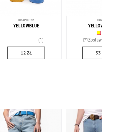
ШКАРПЕТКИ
PASOK
YELLOWBLUE
YELLOWBLUE
(1)
Zostaw recenzję
12
ZŁ
53
ZŁ