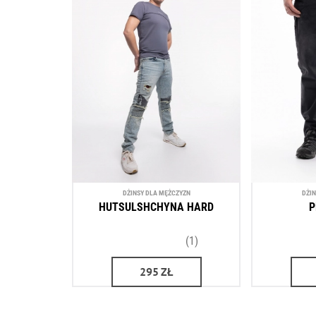
DŻINSY DLA MĘŻCZYZN
DŻI
HUTSULSHCHYNA HARD
P
(1)
295
ZŁ