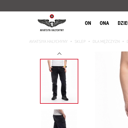
ON
ONA
DZI
AVIATSIYA HALYCHYNY
SKLEP
DLA MĘŻCZYZN