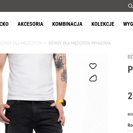
ECKO
AKCESORIA
KOMBINACJA
KOLEKCJE
WYG
DŻINSY DLA MĘŻCZYZN
DŻINSY DLA MĘŻCZYZN PRYAZOVIA
DŻ
P
2
KO
Ro