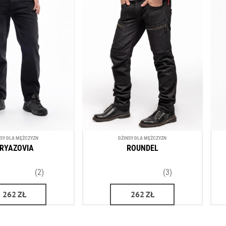
NSY DLA MĘŻCZYZN
DŻINSY DLA MĘŻCZYZN
RYAZOVIA
ROUNDEL
(2)
(3)
262
ZŁ
262
ZŁ