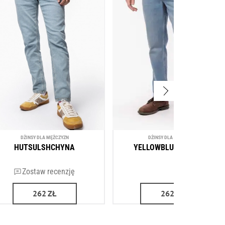
DŻINSY DLA MĘŻCZYZN
DŻINSY DLA MĘŻCZYZN
HUTSULSHCHYNA
YELLOWBLUE ROUNDEL
Zostaw recenzję
(6)
262
ZŁ
262
ZŁ