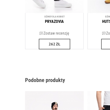
DŻINSY DLA KOBIET
DŻI
PRYAZOVIA
HUT
Zostaw recenzję
Zo
262
ZŁ
Podobne produkty