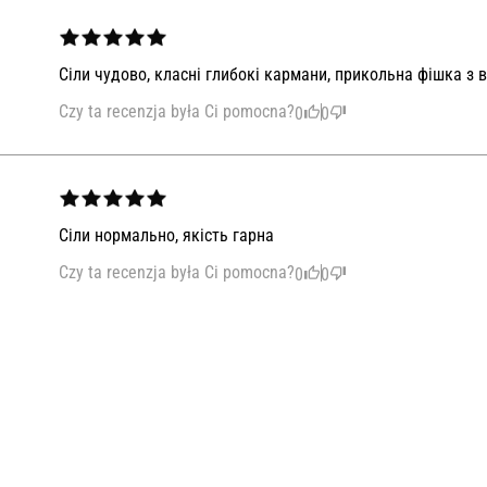
Сіли чудово, класні глибокі кармани, прикольна фішка з
Czy ta recenzja była Ci pomocna?
0
0
Сіли нормально, якість гарна
Czy ta recenzja była Ci pomocna?
0
0