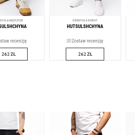
NSY DLA MĘŻCZYZN
DŻINSY DLA KOBIET
SULSHCHYNA
HUTSULSHCHYNA
staw recenzję
Zostaw recenzję
262
ZŁ
262
ZŁ