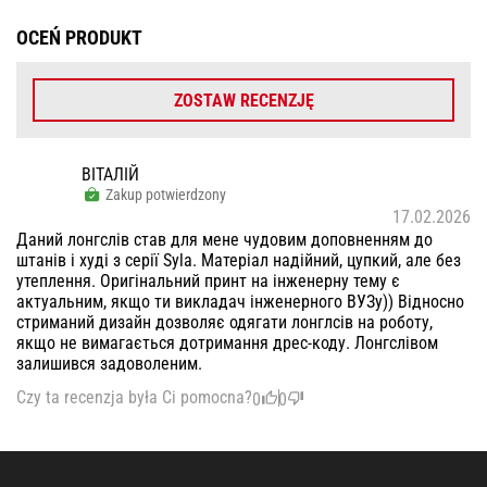
OCEŃ PRODUKT
ZOSTAW RECENZJĘ
ВІТАЛІЙ
Zakup potwierdzony
17.02.2026
Даний лонгслів став для мене чудовим доповненням до
штанів і худі з серії Syla. Матеріал надійний, цупкий, але без
утеплення. Оригінальний принт на інженерну тему є
актуальним, якщо ти викладач інженерного ВУЗу)) Відносно
стриманий дизайн дозволяє одягати лонглсів на роботу,
якщо не вимагається дотримання дрес-коду. Лонгслівом
залишився задоволеним.
Czy ta recenzja była Ci pomocna?
0
0