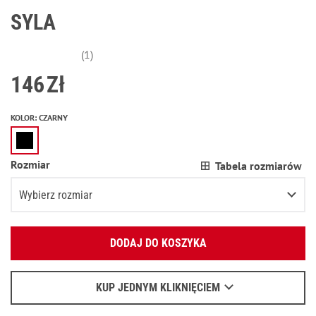
SYLA
(1)
146
Zł
KOLOR
:
CZARNY
Rozmiar
Tabela rozmiarów
Wybierz rozmiar
Podaj swój adres e-mail:
XS
DODAJ DO KOSZYKA
OK
S
Pozostało
3
przedmioty
Wyślemy list, aby poznać szczegóły.
M
Poinformuj o dostępności
KUP JEDNYM KLIKNIĘCIEM
Kiedy czekać na e-mail - przeczytaj
tu
.
L
Poinformuj o dostępności