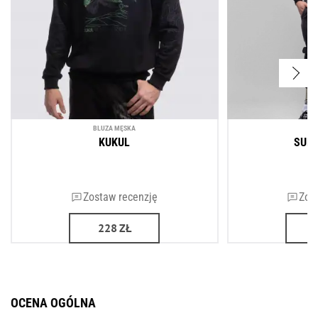
BLUZA MĘSKA
BL
KUKUL
SUP
Zostaw recenzję
Zos
228
ZŁ
OCENA OGÓLNA