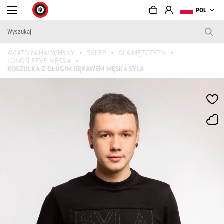
POL
AVIATSIYA HALYCHYNY
SKLEP
DLA MĘŻCZYZN
LONGSLEEVE MĘSKA
KOSZULKA Z DŁUGIM RĘKAWEM MĘSKA SYLA