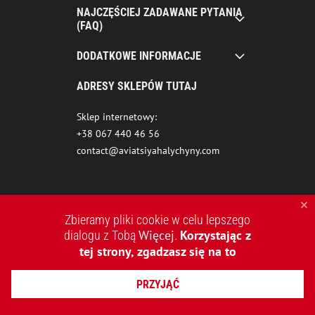
NAJCZĘŚCIEJ ZADAWANE PYTANIA
(FAQ)
DODATKOWE INFORMACJE
ADRESY SKLEPÓW TUTAJ
Sklep internetowy:
+38 067 440 46 56
contact@aviatsiyahalychyny.com
Zbieramy pliki cookie w celu lepszego
Więcej
Korzystając z
dialogu z Tobą
.
tej strony, zgadzasz się na to
2015-2026 © AVIATSIYA HALYCHYNY – UKRAIŃSKA MARKA
PRZYJĄĆ
ODZIEŻOWA
TWORZENIE STRON INTERNETOWYCH REDSTONE