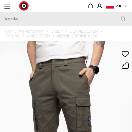
POL
AVIATSIYA HALYCHYNY
SKLEP
DLA MĘŻCZYZN
SPODNIE DLA MĘŻCZYZN
MĘSKIE SPODNIE IL-76