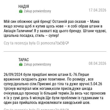
НАДІЯ
17.04.2026
Zakup potwierdzony
Мій син обожнює цей бренд! Останній раз сказав – Мама
якщо хочеш щоб я купив щось нове – я собі обрав штани в
Авіація Галичини! Я у захваті від цього бренду. Штани чудові,
ідеальна посадка, стиль – супер!
Czy ta recenzja była Ci pomocna?
0
0
ТАРАС
08.04.2026
Zakup potwierdzony
26/09/2024 були придбані мною штани IL-76.Перше
враження склдають дуже позитивне. По розміру , все
супер,ідеально сіли.Приємні до тіла та дуже зручні.5.04.26
тріснув матеріал між ногами,коли присів,дуже шкода
очікував,що проношу їх більший термін.За весь час проносив
я їх у сумі десь 6 місяців.Ще були проблеми із гудзиками та
один раз прийшлось відновлювати заводський шов.