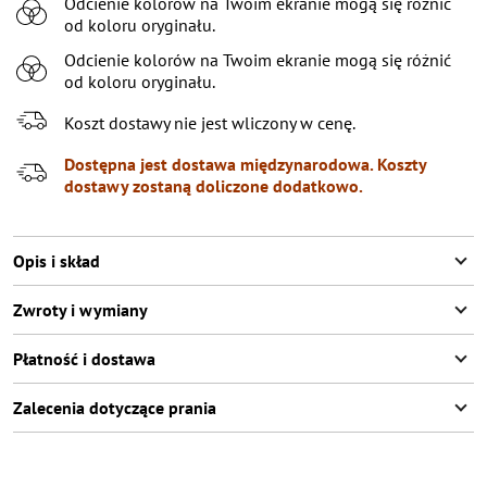
Odcienie kolorów na Twoim ekranie mogą się różnić
50/L1
od koloru oryginału.
50/L2
Odcienie kolorów na Twoim ekranie mogą się różnić
od koloru oryginału.
52/L1
Koszt dostawy nie jest wliczony w cenę.
52/L2
Dostępna jest dostawa międzynarodowa. Koszty
54/L1
dostawy zostaną doliczone dodatkowo.
54/L2
56/L1
Pozostało
2
przedmioty
Opis i skład
56/L2
Zwroty i wymiany
58/L1
Płatność i dostawa
58/L2
Zalecenia dotyczące prania
60/L1
60/L2