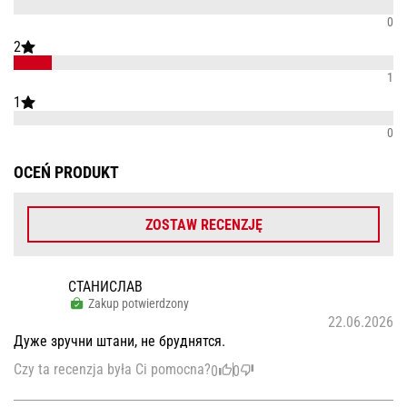
0
2
1
1
0
OCEŃ PRODUKT
ZOSTAW RECENZJĘ
СТАНИСЛАВ
Zakup potwierdzony
22.06.2026
Дуже зручни штани, не бруднятся.
Czy ta recenzja była Ci pomocna?
0
0