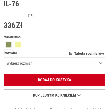
IL-76
(10)
336
Zł
KOLOR
:
KHAKI
Rozmiar
Tabela rozmiarów
Wybierz rozmiar
Podaj swój adres e-mail:
46/L1
DODAJ DO KOSZYKA
OK
46/L2
Wyślemy list, aby poznać szczegóły.
48/L1
KUP JEDNYM KLIKNIĘCIEM
Kiedy czekać na e-mail - przeczytaj
tu
.
48/L2