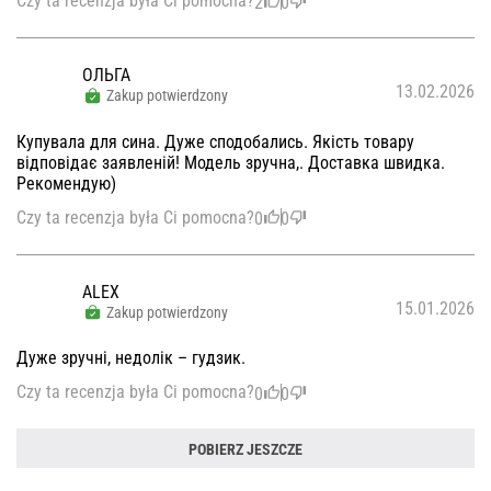
Czy ta recenzja była Ci pomocna?
2
0
ОЛЬГА
13.02.2026
Zakup potwierdzony
Купувала для сина. Дуже сподобались. Якість товару
відповідає заявленій! Модель зручна,. Доставка швидка.
Рекомендую)
Czy ta recenzja była Ci pomocna?
0
0
ALEX
15.01.2026
Zakup potwierdzony
Дуже зручні, недолік – гудзик.
Czy ta recenzja była Ci pomocna?
0
0
POBIERZ JESZCZE