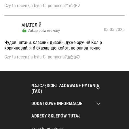
Czy ta recenzja była Ci pomocna?
1
0
АНАТОЛІЙ
03.05.2025
Zakup potwierdzony
Чудові штани, класний дизайн, дуже зручні! Колір
коричневий, я б сказав що койот, не олива точно!
Czy ta recenzja była Ci pomocna?
3
0
NAJCZĘŚCIEJ ZADAWANE PYTANIA
(FAQ)
DODATKOWE INFORMACJE
ADRESY SKLEPÓW TUTAJ
Sklep internetowy: