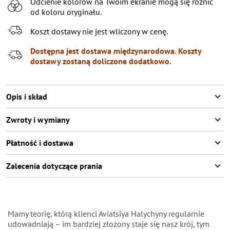
Odcienie kolorów na Twoim ekranie mogą się różnić
54
od koloru oryginału.
56
Koszt dostawy nie jest wliczony w cenę.
58
Dostępna jest dostawa międzynarodowa. Koszty
60
Pozostało
3
przedmioty
dostawy zostaną doliczone dodatkowo.
Opis i skład
Zwroty i wymiany
Płatność i dostawa
Zalecenia dotyczące prania
Mamy teorię, którą klienci Aviatsiya Halychyny regularnie
udowadniają – im bardziej złożony staje się nasz krój, tym