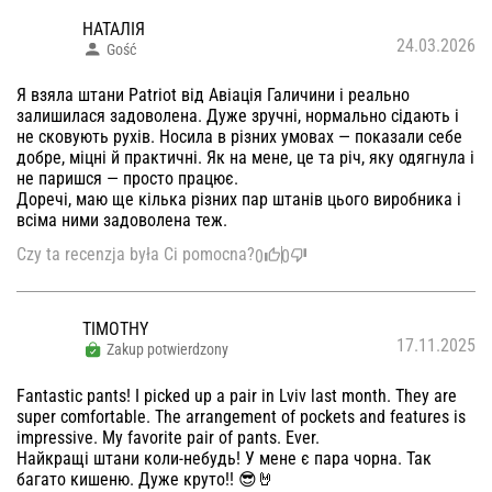
НАТАЛІЯ
24.03.2026
Gość
Я взяла штани Patriot від Авіація Галичини і реально
залишилася задоволена. Дуже зручні, нормально сідають і
не сковують рухів. Носила в різних умовах — показали себе
добре, міцні й практичні. Як на мене, це та річ, яку одягнула і
не паришся — просто працює.
Доречі, маю ще кілька різних пар штанів цього виробника і
всіма ними задоволена теж.
Czy ta recenzja była Ci pomocna?
0
0
TIMOTHY
17.11.2025
Zakup potwierdzony
Fantastic pants! I picked up a pair in Lviv last month. They are
super comfortable. The arrangement of pockets and features is
impressive. My favorite pair of pants. Ever.
Найкращі штани коли-небудь! У мене є пара чорна. Так
багато кишеню. Дуже круто!! 😎🤘