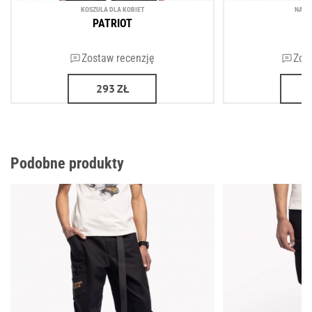
KOSZULA DLA KOBIET
NASZ
PATRIOT
P
Zostaw recenzję
Zos
293
ZŁ
Podobne produkty