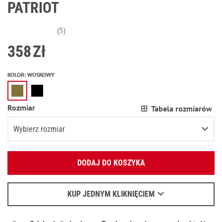
PATRIOT
(5)
358
Zł
KOLOR
:
WOSKOWY
Rozmiar
Tabela rozmiarów
Wybierz rozmiar
Podaj swój adres e-mail:
46
DODAJ DO KOSZYKA
OK
48
Pozostało
2
przedmioty
Wyślemy list, aby poznać szczegóły.
50
KUP JEDNYM KLIKNIĘCIEM
Kiedy czekać na e-mail - przeczytaj
tu
.
52