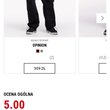
MĘSKIE SPODNIE
MĘS
OPINION
(2)
Zos
309
ZŁ
OCENA OGÓLNA
5.00