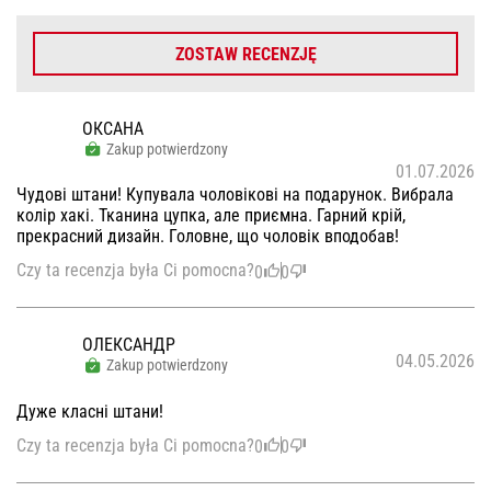
ZOSTAW RECENZJĘ
ОКСАНА
Zakup potwierdzony
01.07.2026
Чудові штани! Купувала чоловікові на подарунок. Вибрала
колір хакі. Тканина цупка, але приємна. Гарний крій,
прекрасний дизайн. Головне, що чоловік вподобав!
Czy ta recenzja była Ci pomocna?
0
0
ОЛЕКСАНДР
04.05.2026
Zakup potwierdzony
Дуже класні штани!
Czy ta recenzja była Ci pomocna?
0
0