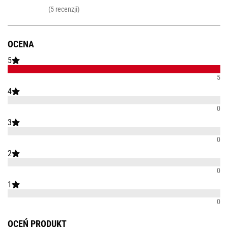
(5 recenzji)
OCENA
5
5
4
0
3
0
2
0
1
0
OCEŃ PRODUKT