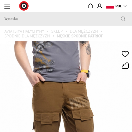
POL
AVIATSIYA HALYCHYNY
SKLEP
DLA MĘŻCZYZN
SPODNIE DLA MĘŻCZYZN
MĘSKIE SPODNIE PATRIOT