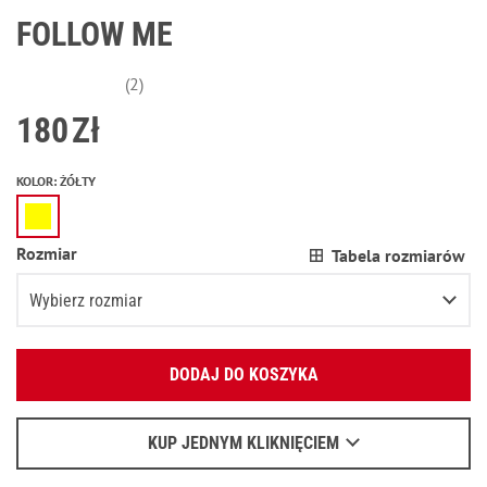
FOLLOW ME
(2)
180
Zł
KOLOR
:
ŻÓŁTY
Rozmiar
Tabela rozmiarów
Wybierz rozmiar
Podaj swój adres e-mail:
XS
DODAJ DO KOSZYKA
OK
S
Wyślemy list, aby poznać szczegóły.
M
KUP JEDNYM KLIKNIĘCIEM
Kiedy czekać na e-mail - przeczytaj
tu
.
L
Poinformuj o dostępności