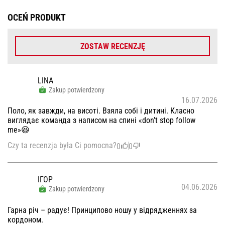
OCEŃ PRODUKT
ZOSTAW RECENZJĘ
LINA
Zakup potwierdzony
16.07.2026
Поло, як завжди, на висоті. Взяла собі і дитині. Класно
виглядає команда з написом на спині «don’t stop follow
me»😆
Czy ta recenzja była Ci pomocna?
0
0
ІГОР
04.06.2026
Zakup potwierdzony
Гарна річ – радує! Принципово ношу у відрядженнях за
кордоном.