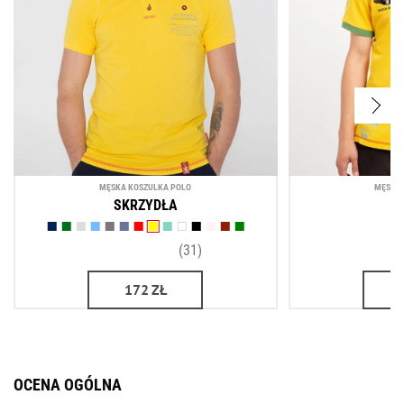
MĘSKA KOSZULKA POLO
MĘSKA 
SKRZYDŁA
(31)
172
ZŁ
OCENA OGÓLNA