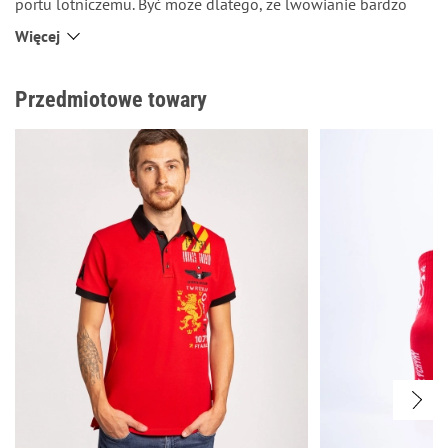
portu lotniczemu. Być może dlatego, że lwowianie bardzo
mocno lubią swoje miasto.
Więcej
To jest jedna z najbardziej jaskrawych naszych męskich
koszulek polo.
Przedmiotowe towary
Na piersi jest haft UA, żeby wszyscy wiedzieli, kim jesteś i
skąd przyleciałeś, i częstotliwość radiowa lwowskiego
lotniska. Poniżej znajduje się duży nadrukowany lew z herba
Lwowa.
Na prawym rękawie — oznaczenie drogi startowej
lwowskiego lotniska. Naszyta jedynka znaczy pierwsze polo,
które kiedyś zdecydowaliśmy wyprodukować.
Na lewym rękawie jest Junkers — pierwszy samolot, który
zrobił lot pasażerski ze Lwowa. A także informacje techniczne
o tym samolocie. Fajne polo dla super podróży.