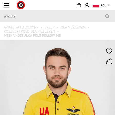
POL
AVIATSIYA HALYCHYNY
SKLEP
DLA MĘŻCZYZN
KOSZULKI POLO DLA MĘŻCZYZN
MĘSKA KOSZULKA POLO FOLLOW ME