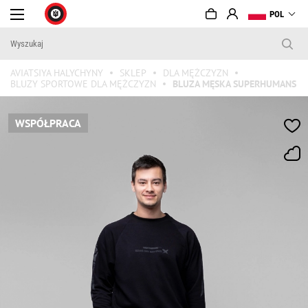
POL
AVIATSIYA HALYCHYNY
SKLEP
DLA MĘŻCZYZN
BLUZY SPORTOWE DLA MĘŻCZYZN
BLUZA MĘSKA SUPERHUMANS
WSPÓŁPRACA