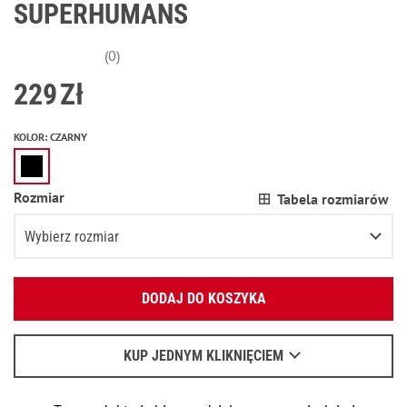
SUPERHUMANS
(0)
229
Zł
KOLOR
:
CZARNY
Rozmiar
Tabela rozmiarów
Wybierz rozmiar
Podaj swój adres e-mail:
S
DODAJ DO KOSZYKA
OK
M
Wyślemy list, aby poznać szczegóły.
L
KUP JEDNYM KLIKNIĘCIEM
Kiedy czekać na e-mail - przeczytaj
tu
.
XL