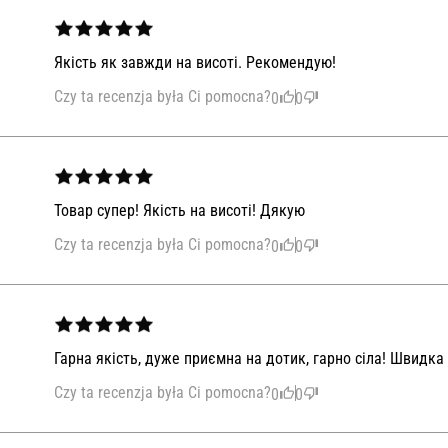
Якість як завжди на висоті. Рекомендую!
Czy ta recenzja była Ci pomocna?
0
0
Товар супер! Якість на висоті! Дякую
Czy ta recenzja była Ci pomocna?
0
0
Гарна якість, дуже приємна на дотик, гарно сіла! Швидка
Czy ta recenzja była Ci pomocna?
0
0