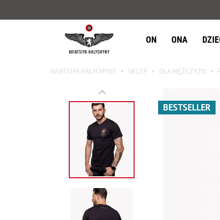
ON
ONA
DZI
AVIATSIYA HALYCHYNY
SKLEP
DLA MĘŻCZYZN
BESTSELLER