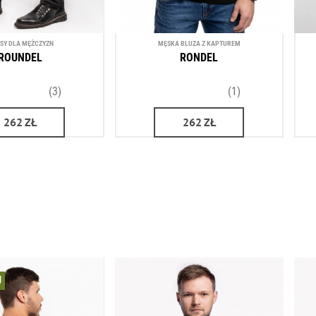
NSY DLA MĘŻCZYZN
MĘSKA BLUZA Z KAPTUREM
ROUNDEL
RONDEL
(3)
(1)
262
ZŁ
262
ZŁ
U