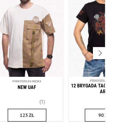
PODKOSZULKA MĘSKA
PODKOSZULKA MĘSKA
12 BRYGADA TACTICAL MASCO
NEW UAF
ART
(1)
(2)
123
ZŁ
90
ZŁ