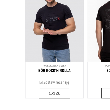
PODKOSZULKA MĘSKA
POD
BÓG ROCK’N’ROLLA
8
Zostaw recenzję
131
ZŁ