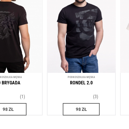
KOSZULKA MĘSKA
PODKOSZULKA MĘSKA
0 BRYGADA
RONDEL 2.0
(1)
(3)
98
ZŁ
98
ZŁ