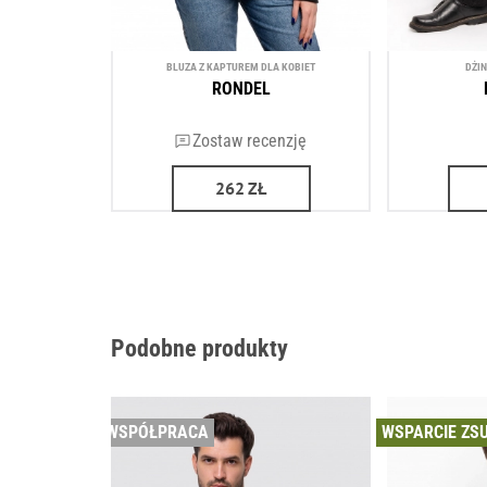
BLUZA Z KAPTUREM DLA KOBIET
DŻI
RONDEL
Zostaw recenzję
262
ZŁ
Podobne produkty
WSPÓŁPRACA
WSPARCIE ZS