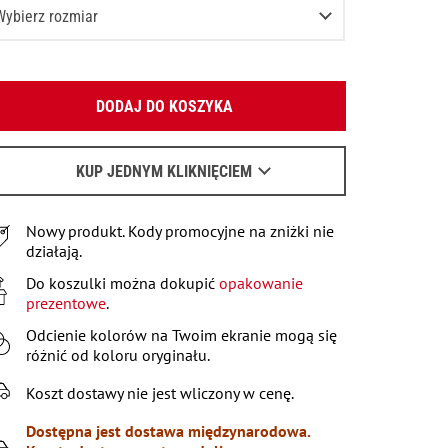
Wybierz rozmiar
XS
Podaj swój adres e-mail:
S
DODAJ DO KOSZYKA
OK
M
Pozostało
2
przedmioty
Wyślemy list, aby poznać szczegóły.
L
KUP JEDNYM KLIKNIĘCIEM
Poinformuj o dostępności
Kiedy czekać na e-mail - przeczytaj
tu
.
XL
Poinformuj o dostępności
Nowy produkt. Kody promocyjne na zniżki nie
XXL
działają.
XXXL
Do koszulki można dokupić
Poinformuj o dostępności
opakowanie
prezentowe
.
Odcienie kolorów na Twoim ekranie mogą się
różnić od koloru oryginału.
Koszt dostawy nie jest wliczony w cenę.
Dostępna jest dostawa międzynarodowa.