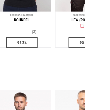
PODKOSZULKA MĘSKA
PODKOSZULKA MĘSKA
ROUNDEL
LEW (ROUNDEL)
(3)
(2)
98
ZŁ
90
ZŁ