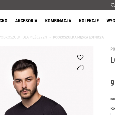
ECKO
AKCESORIA
KOMBINACJA
KOLEKCJE
WYG
PODKOSZULKI DLA MĘŻCZYZN
PODKOSZULKA MĘSKA LOTNICZA
P
L
9
KO
Ro