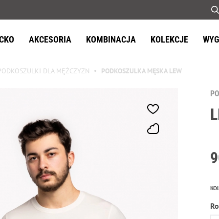
ECKO
AKCESORIA
KOMBINACJA
KOLEKCJE
WYG
PODKOSZULKI DLA MĘŻCZYZN
PODKOSZULKA MĘSKA LEW
P
9
KO
Ro