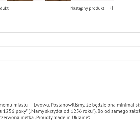
odukt
Następny produkt
u miastu — Lwowu. Postanowiliśmy, że będzie ona minimalistycz
з 1256 року”
(„Mamy skrzydła od 1256 roku”). Bo od samego zało
zerwona metka „Proudly made in Ukraine”.