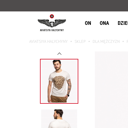
ON
ONA
DZI
AVIATSIYA HALYCHYNY
SKLEP
DLA MĘŻCZYZN