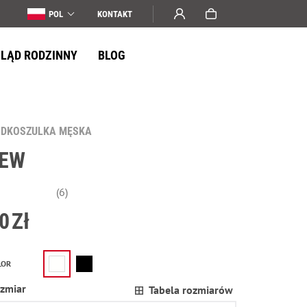
POL
KONTAKT
LĄD RODZINNY
BLOG
ODKOSZULKA MĘSKA
LEW
(6)
0
Zł
LOR
zmiar
Tabela rozmiarów