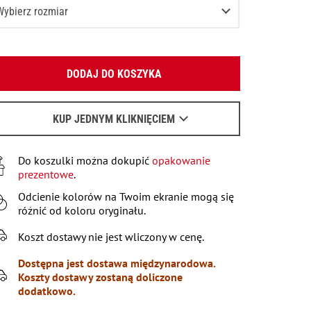
Wybierz rozmiar
XS
Podaj swój adres e-mail:
S
Pozostało
2
przedmioty
DODAJ DO KOSZYKA
OK
M
Wyślemy list, aby poznać szczegóły.
L
KUP JEDNYM KLIKNIĘCIEM
Kiedy czekać na e-mail - przeczytaj
tu
.
XL
Do koszulki można dokupić
opakowanie
XXL
Pozostała ostatnia pozycja
prezentowe
.
XXXL
Odcienie kolorów na Twoim ekranie mogą się
Pozostała ostatnia pozycja
różnić od koloru oryginału.
Koszt dostawy nie jest wliczony w cenę.
Dostępna jest dostawa międzynarodowa.
Koszty dostawy zostaną doliczone
dodatkowo.