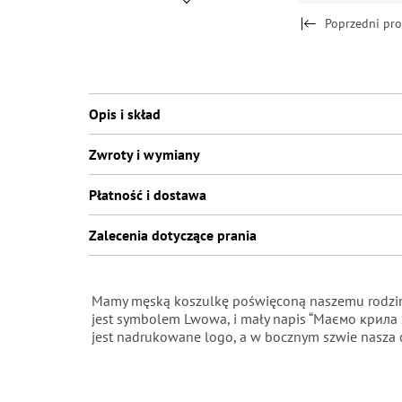
Poprzedni pr
Opis i skład
Zwroty i wymiany
Płatność i dostawa
Zalecenia dotyczące prania
Mamy męską koszulkę poświęconą naszemu rodzimem
jest symbolem Lwowa, i mały napis
“Маємо крила 
jest nadrukowane logo, a w bocznym szwie nasza c