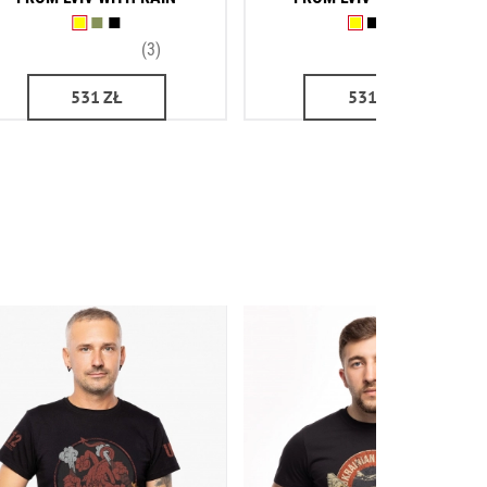
(3)
(1)
531
ZŁ
531
ZŁ