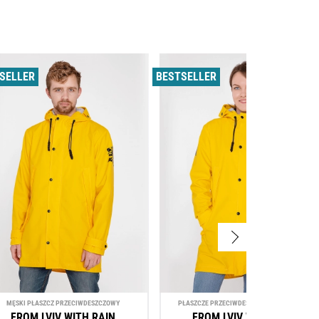
SELLER
BESTSELLER
MĘSKI PŁASZCZ PRZECIWDESZCZOWY
PŁASZCZE PRZECIWDESZCZOWE DLA KOBIET
FROM LVIV WITH RAIN
FROM LVIV WITH RAIN