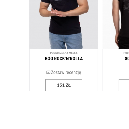
PODKOSZULKA MĘSKA
POD
BÓG ROCK’N’ROLLA
8
Zostaw recenzję
131
ZŁ