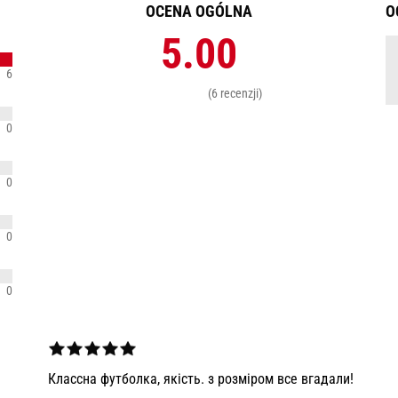
OCENA OGÓLNA
O
5.00
6
(6 recenzji)
0
0
0
0
Классна футболка, якість. з розміром все вгадали!