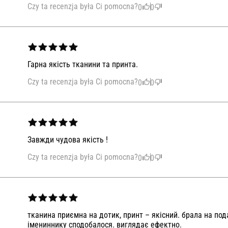
Czy ta recenzja była Ci pomocna?
0
0
Гарна якість тканини та принта.
Czy ta recenzja była Ci pomocna?
0
0
Завжди чудова якість !
Czy ta recenzja była Ci pomocna?
0
0
тканина приємна на дотик, принт – якісний. брала на под
імениннику сподобалося. виглядає ефектно.