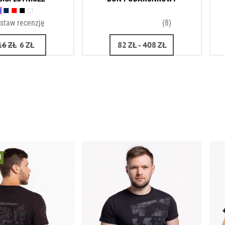
staw recenzję
(8)
16
ZŁ
6
ZŁ
82
ZŁ
- 408
ZŁ
U