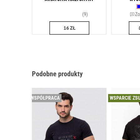
(9)
Zo
16
ZŁ
Podobne produkty
WSPÓŁPRACA
WSPARCIE ZS