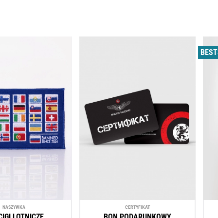
BEST
NASZYWKА
CERTYFIKAT
IGI LOTNICZE
BON PODARUNKOWY