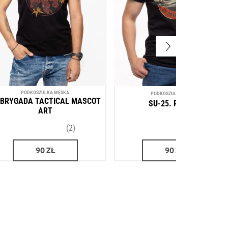
PODKOSZULKA MĘSKA
PODKOSZULKA MĘSKA
 BRYGADA TACTICAL MASCOT
SU-25. RONDEL
ART
(2)
(2)
90
ZŁ
90
ZŁ