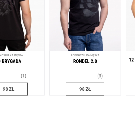
KOSZULKA MĘSKA
PODKOSZULKA MĘSKA
12
0 BRYGADA
RONDEL 2.0
(1)
(3)
98
ZŁ
98
ZŁ