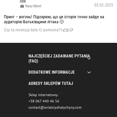
ЛІЯ
05.02.2025
Nasz klient
Принт – вогонь! Підозрюю, що ця історія точно зайде на
аудиторію Батьківщини літака 🙂
Czy ta recenzja była Ci pomocna?
1
0
NAJCZĘŚCIEJ ZADAWANE PYTANIA
(FAQ)
DODATKOWE INFORMACJE
ADRESY SKLEPÓW TUTAJ
Sklep internetowy:
+38 067 440 46 56
contact@aviatsiyahalychyny.com