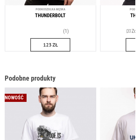
PODKOSZULKA MĘSKA
PODKO
THUNDERBOLT
THU
(1)
Zos
123
ZŁ
Podobne produkty
NOWOŚĆ