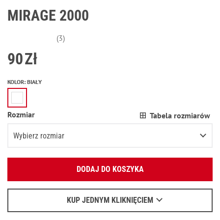
MIRAGE 2000
(3)
90
Zł
KOLOR
:
BIAŁY
Rozmiar
Tabela rozmiarów
Wybierz rozmiar
Podaj swój adres e-mail:
XS
DODAJ DO KOSZYKA
OK
S
Wyślemy list, aby poznać szczegóły.
M
KUP JEDNYM KLIKNIĘCIEM
Kiedy czekać na e-mail - przeczytaj
tu
.
L
Pozostała ostatnia pozycja