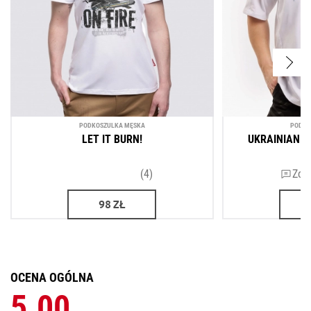
PODKOSZULKA MĘSKA
PODKO
LET IT BURN!
UKRAINIAN A
(4)
Zos
98
ZŁ
OCENA OGÓLNA
5.00