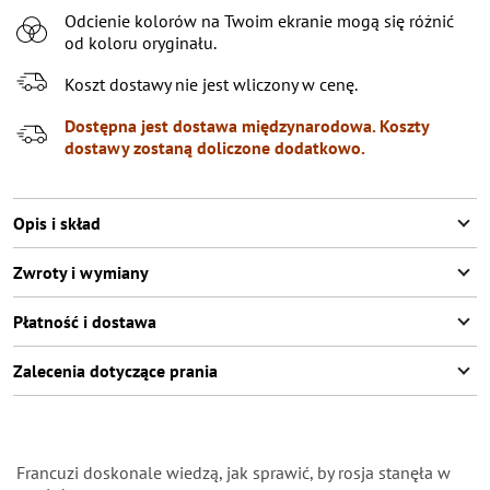
Odcienie kolorów na Twoim ekranie mogą się różnić
XL
Pozostało
3
przedmioty
od koloru oryginału.
XXL
Pozostało
2
przedmioty
Koszt dostawy nie jest wliczony w cenę.
XXXL
Poinformuj o dostępności
Dostępna jest dostawa międzynarodowa. Koszty
dostawy zostaną doliczone dodatkowo.
Opis i skład
Zwroty i wymiany
Płatność i dostawa
Zalecenia dotyczące prania
Francuzi doskonale wiedzą, jak sprawić, by rosja stanęła w