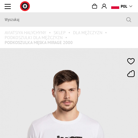
POL
AVIATSIYA HALYCHYNY
SKLEP
DLA MĘŻCZYZN
PODKOSZULKI DLA MĘŻCZYZN
PODKOSZULKA MĘSKA MIRAGE 2000