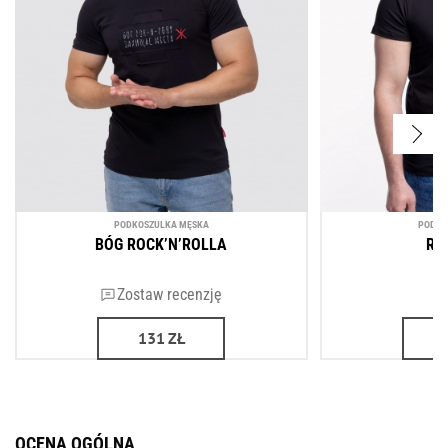
PODKOSZULKA MĘSKA
PODKO
BÓG ROCK’N’ROLLA
RO
Zostaw recenzję
131
ZŁ
OCENA OGÓLNA