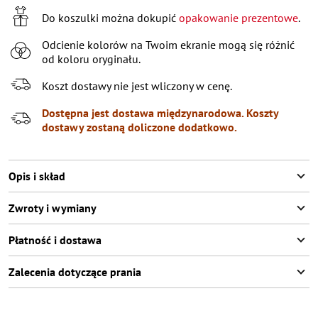
XL
Pozostało
2
przedmioty
Do koszulki można dokupić
opakowanie prezentowe
.
XXL
Poinformuj o dostępności
Odcienie kolorów na Twoim ekranie mogą się różnić
od koloru oryginału.
XXXL
Poinformuj o dostępności
Koszt dostawy nie jest wliczony w cenę.
Dostępna jest dostawa międzynarodowa. Koszty
dostawy zostaną doliczone dodatkowo.
Opis i skład
Zwroty i wymiany
Płatność i dostawa
Zalecenia dotyczące prania