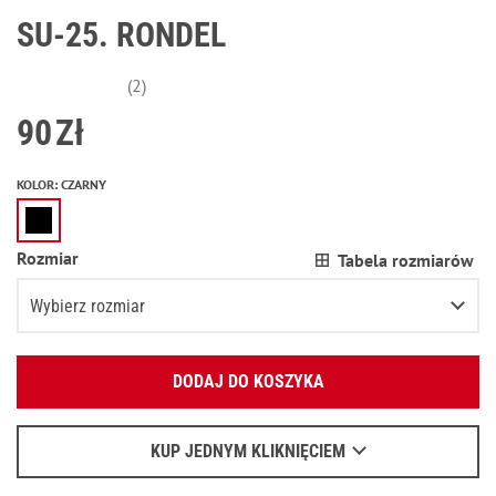
SU-25. RONDEL
(2)
90
Zł
KOLOR
:
CZARNY
Rozmiar
Tabela rozmiarów
Wybierz rozmiar
Podaj swój adres e-mail:
XS
DODAJ DO KOSZYKA
OK
S
Wyślemy list, aby poznać szczegóły.
M
Pozostało
2
przedmioty
KUP JEDNYM KLIKNIĘCIEM
Kiedy czekać na e-mail - przeczytaj
tu
.
L
Pozostało
2
przedmioty