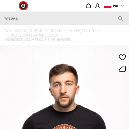
POL
AVIATSIYA HALYCHYNY
SKLEP
DLA MĘŻCZYZN
PODKOSZULKI DLA MĘŻCZYZN
PODKOSZULKA MĘSKA SU-25. RONDEL