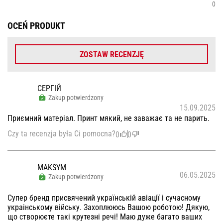
0
OCEŃ PRODUKT
ZOSTAW RECENZJĘ
СЕРГІЙ
Zakup potwierdzony
15.09.2025
Приємний матеріал. Принт мякий, не заважає та не парить.
Czy ta recenzja była Ci pomocna?
0
0
MAKSYM
06.05.2025
Zakup potwierdzony
Супер бренд присвячений українській авіації і сучасному
украінському війську. Захоплююсь Вашою роботою! Дякую,
що створюєте такі крутезні речі! Маю дуже багато ваших