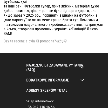
футболок, худі
та інші речі. Футболки супер, прінт якісний, матеріал дуже
добре носиться, ціна – раніше було відверто дорого, але
якщо зараз у 2025 році порівняти з цінами на футболки з
„мас маркету” то як на мене краще брати тут. Цим самим
підтримуєш національного виробника, донатиш, підтримуєш
військо, створюєш промовшин української авіації! Дякую
ВАМ!
Czy ta recenzja była Ci pomocna?
4
0
NAJCZĘŚCIEJ ZADAWANE PYTANIA
(FAQ)
DODATKOWE INFORMACJE
ADRESY SKLEPÓW TUTAJ
Sklep internetowy:
+38 067 440 46 56