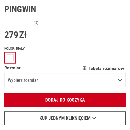
PINGWIN
(0)
279
Zł
KOLOR
:
BIAŁY
Rozmiar
Tabela rozmiarów
Wybierz rozmiar
Podaj swój adres e-mail:
XS
DODAJ DO KOSZYKA
OK
S
Pozostało
2
przedmioty
Wyślemy list, aby poznać szczegóły.
M
Pozostało
2
przedmioty
KUP JEDNYM KLIKNIĘCIEM
Kiedy czekać na e-mail - przeczytaj
tu
.