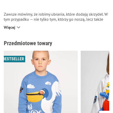
Zawsze mówimy, że robimy ubrania, które dodają skrzydeł. W
tym przypadku — nie tylko tym, którzy go noszą, lecz także
ptakom, które nie potrafią latać, choć urodziły się ptakami.
Więcej
Miła, przytulna, jasna bluza z kapturem. Z przodu znajduje się
duża aplikacja samolotu z lecącym na nim pingwinem. Z tyłu
są chmury. Takie sobie przypomnienie, że nawet, jeśli ktoś nie
Przedmiotowe towary
ma tego, czego chce, pewnego dnia może to dostać:)
BESTSELLER