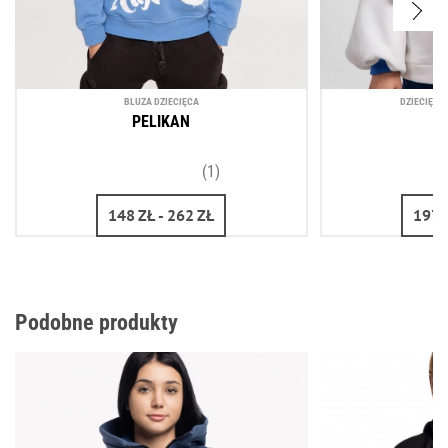
BLUZA DZIECIĘCA
DZIECIĘCA
PELIKAN
P
(1)
148
ZŁ
- 262
ZŁ
197
Podobne produkty