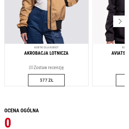
KURTKI DLA KOBIET
KURT
AKROBACJA LOTNICZA
AVIATSI
Zostaw recenzję
377
ZŁ
OCENA OGÓLNA
0