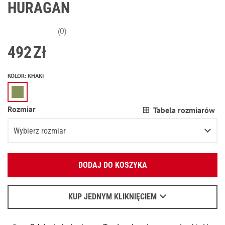
HURAGAN
(0)
492
Zł
KOLOR
:
KHAKI
Rozmiar
Tabela rozmiarów
Wybierz rozmiar
Podaj swój adres e-mail:
XS
DODAJ DO KOSZYKA
OK
S
Wyślemy list, aby poznać szczegóły.
M
KUP JEDNYM KLIKNIĘCIEM
Kiedy czekać na e-mail - przeczytaj
tu
.
L