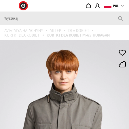
POL
AVIATSIYA HALYCHYNY
SKLEP
DLA KOBIET
KURTKI DLA KOBIET
KURTKI DLA KOBIET M-65 HURAGAN