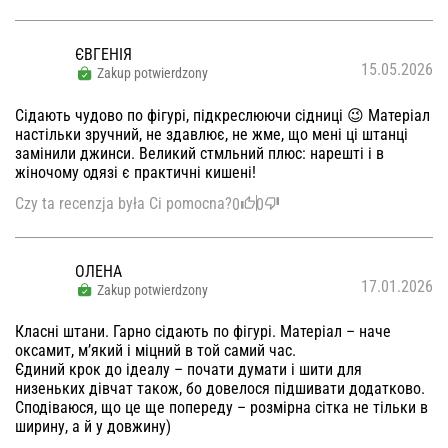
ЄВГЕНІЯ
15.05.2026
Zakup potwierdzony
Сідають чудово по фігурі, підкреслюючи сідниці 😉 Матеріал
настільки зручний, не здавлює, не жме, що мені ці штанці
замінили джинси. Великий стмльний плюс: нарешті і в
жіночому одязі є практичні кишені!
Czy ta recenzja była Ci pomocna?
0
0
ОЛЕНА
17.01.2026
Zakup potwierdzony
Класні штани. Гарно сідають по фігурі. Матеріал – наче
оксамит, м’який і міцний в той самий час.
Єдиний крок до ідеалу – почати думати і шити для
низеньких дівчат також, бо довелося підшивати додатково.
Сподіваюся, що це ще попереду – розмірна сітка не тільки в
ширину, а й у довжину)