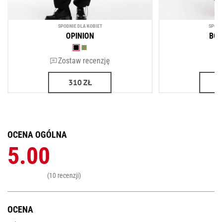
SPODNIE DLA KOBIET
SPODN
OPINION
BOR
Zostaw recenzję
310
ZŁ
OCENA OGÓLNA
5.00
(10 recenzji)
OCENA