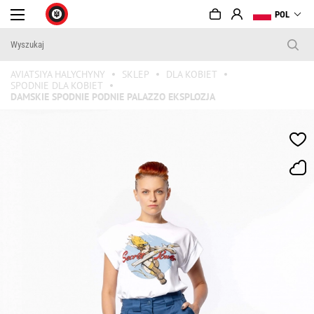
POL
AVIATSIYA HALYCHYNY
SKLEP
DLA KOBIET
SPODNIE DLA KOBIET
DAMSKIE SPODNIE PODNIE PALAZZO EKSPLOZJA