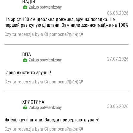
НАДІЯ
Zakup potwierdzony
06.08.2026
На зріст 180 см ідеальна довжина, зручна посадка. Не
перший раз купую ці штани. Замінили джинси майже на 100%
Czy ta recenzja była Ci pomocna?
0
0
ВІТА
27.07.2026
Zakup potwierdzony
Гарна якість та зручні !
Czy ta recenzja była Ci pomocna?
0
0
ХРИСТИНА
30.06.2026
Zakup potwierdzony
Якісні, круті штани. Завєди привертають увагу!
Czy ta recenzja była Ci pomocna?
0
0