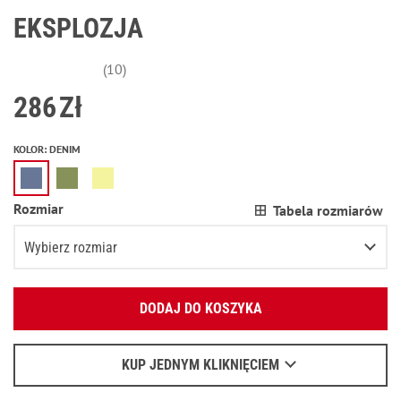
EKSPLOZJA
(10)
286
Zł
KOLOR
:
DENIM
Rozmiar
Tabela rozmiarów
Wybierz rozmiar
Podaj swój adres e-mail:
32
DODAJ DO KOSZYKA
OK
34
Wyślemy list, aby poznać szczegóły.
36
Pozostała ostatnia pozycja
KUP JEDNYM KLIKNIĘCIEM
Kiedy czekać na e-mail - przeczytaj
tu
.
38
Pozostała ostatnia pozycja